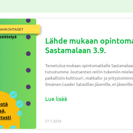
JANKOHTAISET
Lähde mukaan opintoma
Sastamalaan 3.9.
Tervetuloa mukaan opintomatkalle Sastamalaan
tutustumme Joutsenten reitin tukemiin mielenk
paikallisiin kulttuuri-, matkailu- ja yritystoim
ilmainen Leader Satasillan jäsenille, ei-jäsenill
Lue lisää
27.7.2026