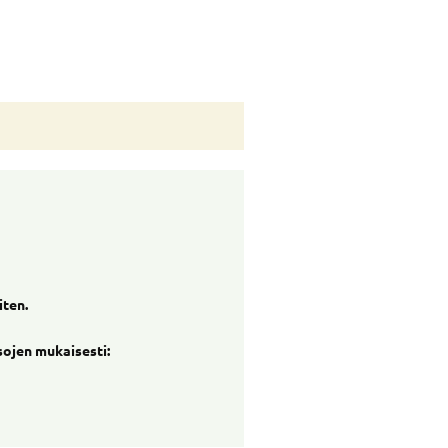
iten.
sojen mukaisesti: