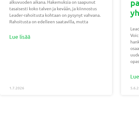
pa
alkuvuoden aikana. Hakemuksia on saapunut
tasaisesti koko talven ja kevään, ja kiinnostus
yh
Leader-rahoitusta kohtaan on pysynyt vahvana.
Rahoitusta on edelleen saatavilla, mutta
Lead
Voic
Lue lisää
hank
osaa
uude
opas
Lue
1.7.2026
5.6.