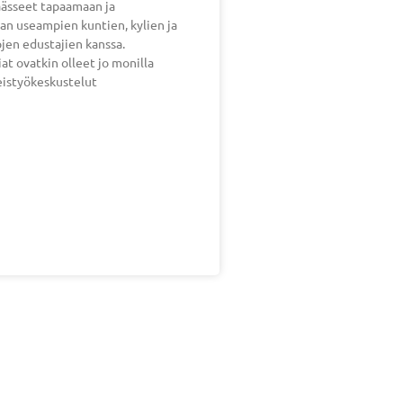
ässeet tapaamaan ja
n useampien kuntien, kylien ja
jen edustajien kanssa.
at ovatkin olleet jo monilla
eistyökeskustelut