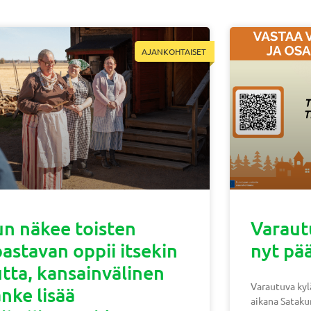
AJANKOHTAISET
n näkee toisten
Varaut
astavan oppii itsekin
nyt pä
tta, kansainvälinen
Varautuva kyl
nke lisää
aikana Sataku