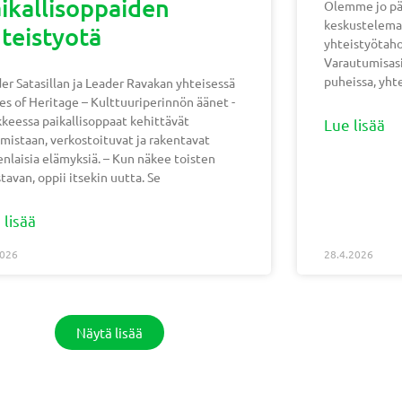
ikallisoppaiden
Olemme jo pä
keskustelemaa
teistyotä
yhteistyötaho
Varautumisasi
puheissa, yht
er Satasillan ja Leader Ravakan yhteisessä
es of Heritage – Kulttuuriperinnön äänet -
keessa paikallisoppaat kehittävät
Lue lisää
mistaan, verkostoituvat ja rakentavat
nlaisia elämyksiä. – Kun näkee toisten
tavan, oppii itsekin uutta. Se
 lisää
2026
28.4.2026
Näytä lisää