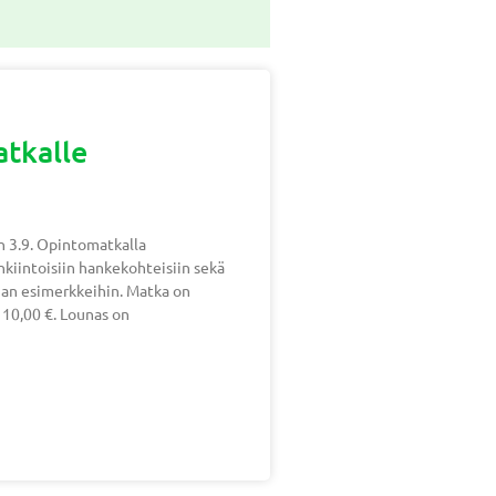
tkalle
 3.9. Opintomatkalla
iintoisiin hankekohteisiin sekä
innan esimerkkeihin. Matka on
e 10,00 €. Lounas on