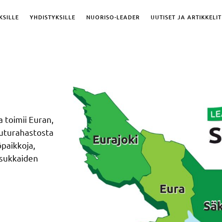
KSILLE
YHDISTYKSILLE
NUORISO-LEADER
UUTISET JA ARTIKKELIT
a toimii Euran,
euturahastosta
öpaikkoja,
asukkaiden