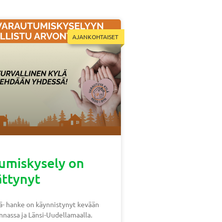
AJANKOHTAISET
umiskysely on
ättynyt
ä- hanke on käynnistynyt kevään
nnassa ja Länsi-Uudellamaalla.