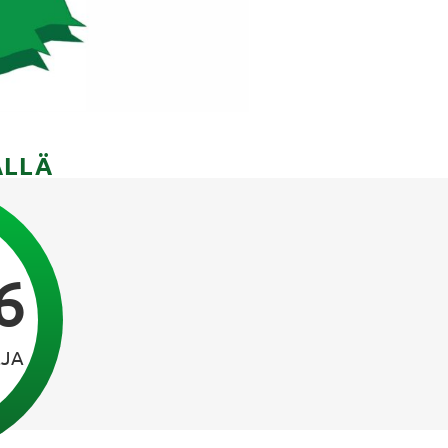
ÄLLÄ
6
EJA