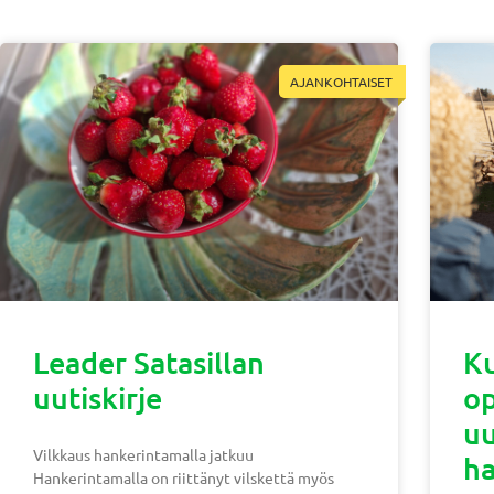
AJANKOHTAISET
Leader Satasillan
Ku
uutiskirje
op
uu
Vilkkaus hankerintamalla jatkuu
ha
Hankerintamalla on riittänyt vilskettä myös