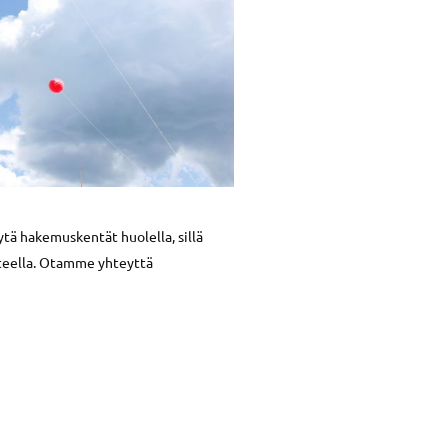
ytä hakemuskentät huolella, sillä
steella. Otamme yhteyttä