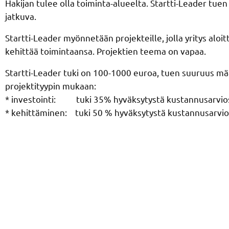
Hakijan tulee olla toiminta-alueelta. Startti-Leader tue
jatkuva.
Startti-Leader myönnetään projekteille, jolla yritys aloitt
kehittää toimintaansa. Projektien teema on vapaa.
Startti-Leader tuki on 100-1000 euroa, tuen suuruus mä
projektityypin mukaan:
* investointi: tuki 35% hyväksytystä kustannusarvi
* kehittäminen: tuki 50 % hyväksytystä kustannusarvio