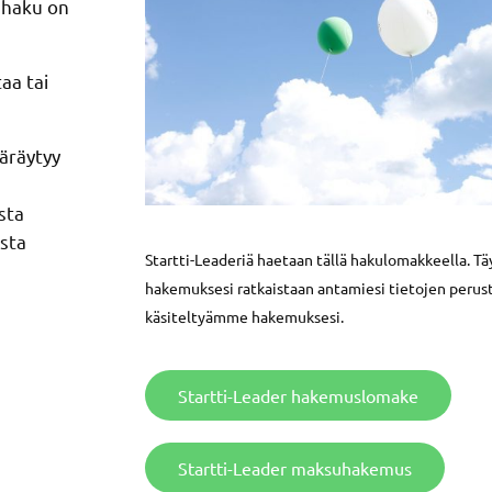
n haku on
aa tai
äräytyy
osta
sta
Startti-Leaderiä haetaan tällä hakulomakkeella. Tä
hakemuksesi ratkaistaan antamiesi tietojen peru
käsiteltyämme hakemuksesi.
Startti-Leader hakemuslomake
Startti-Leader maksuhakemus