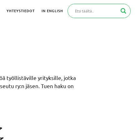
YHTEYSTIEDOT
IN ENGLISH
yöllistäville yrityksille, jotka
seutu ry:n jäsen. Tuen haku on