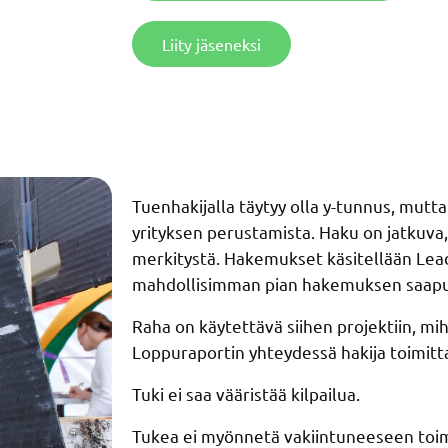
Liity jäseneksi
Tuenhakijalla täytyy olla y-tunnus, mut
yrityksen perustamista. Haku on jatkuva
merkitystä. Hakemukset käsitellään Lead
mahdollisimman pian hakemuksen saapu
Raha on käytettävä siihen projektiin, mih
Loppuraportin yhteydessä hakija toimitta
Tuki ei saa vääristää kilpailua.
Tukea ei myönnetä vakiintuneeseen toi