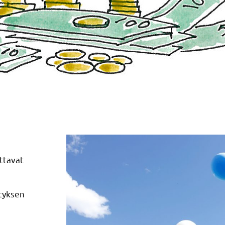
ittavat
ityksen