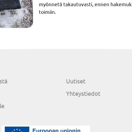
myönnetä takautuvasti, ennen hakemuks
toimiin.
stä
Uutiset
Yhteystiedot
le