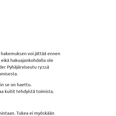
ta hakemuksen voi jättää ennen
, eikä hakuajankohdalla ole
er Pyhäjärviseutu ry:ssä
misesta.
in se on haettu.
a kuitit tehdyistä toimista.
mintaan. Tukea ei myöskään