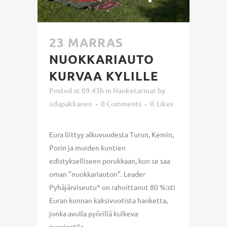
23 MARRAS
NUOKKARIAUTO
KURVAA KYLILLE
Posted at 09:43h
in
Hanketarinat
by
iidapakkanen
0 Comments
0
Likes
Eura liittyy alkuvuodesta Turun, Kemin,
Porin ja muiden kuntien
edistykselliseen porukkaan, kun se saa
oman ”nuokkariauton”. Leader
Pyhäjärviseutu* on rahoittanut 80 %:sti
Euran kunnan kaksivuotista hanketta,
jonka avulla pyörillä kulkeva
nuorisotila...