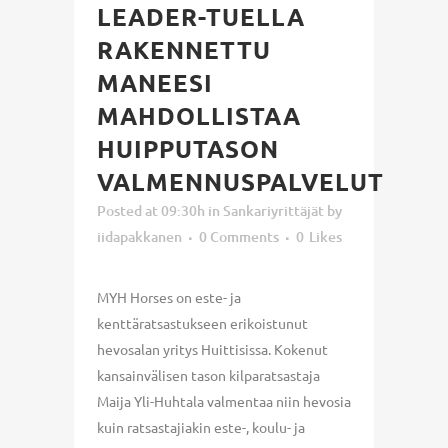
LEADER-TUELLA
RAKENNETTU
MANEESI
MAHDOLLISTAA
HUIPPUTASON
VALMENNUSPALVELUT
Posted at 09:30h
in
Sankariyrittäjät
by
iidapakkanen
0 Comments
0
Likes
MYH Horses on este- ja
kenttäratsastukseen erikoistunut
hevosalan yritys Huittisissa. Kokenut
kansainvälisen tason kilparatsastaja
Maija Yli-Huhtala valmentaa niin hevosia
kuin ratsastajiakin este-, koulu- ja