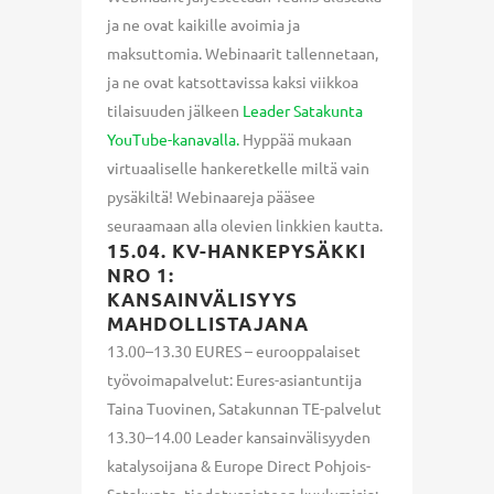
ja ne ovat kaikille avoimia ja
maksuttomia. Webinaarit tallennetaan,
ja ne ovat katsottavissa kaksi viikkoa
tilaisuuden jälkeen
Leader Satakunta
YouTube-kanavalla.
Hyppää mukaan
virtuaaliselle hankeretkelle miltä vain
pysäkiltä! Webinaareja pääsee
seuraamaan alla olevien linkkien kautta.
15.04. KV-HANKEPYSÄKKI
NRO 1:
KANSAINVÄLISYYS
MAHDOLLISTAJANA
13.00–13.30 EURES – eurooppalaiset
työvoimapalvelut: Eures-asiantuntija
Taina Tuovinen, Satakunnan TE-palvelut
13.30–14.00 Leader kansainvälisyyden
katalysoijana & Europe Direct Pohjois-