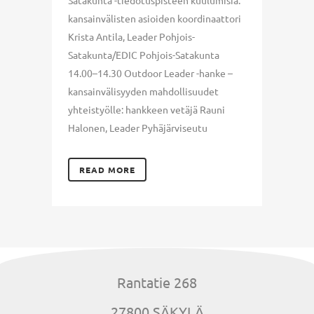
Satakunta -tiedotuspisteen kuulumisia:
kansainvälisten asioiden koordinaattori
Krista Antila, Leader Pohjois-
Satakunta/EDIC Pohjois-Satakunta
14.00–14.30 Outdoor Leader -hanke –
kansainvälisyyden mahdollisuudet
yhteistyölle: hankkeen vetäjä Rauni
Halonen, Leader Pyhäjärviseutu
READ MORE
Rantatie 268
27800 SÄKYLÄ