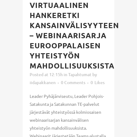
VIRTUAALINEN
HANKERETKI
KANSAINVÄLISYYTEEN
– WEBINAARISARJA
EUROOPPALAISEN
YHTEISTYÖN
MAHDOLLISUUKSISTA
Posted at 12:15h
in
Tapahtumat
by
iidapakkanen
0 Comments
0
Likes
Leader Pyhäjärviseutu, Leader Pohjois-
Satakunta ja Satakunnan TE-palvelut
järjestävät yhteistyössä kolmiosaisen
webinaarisarjan kansainvälisen
yhteistyön mahdollisuuksista.
Webinaarit järjestetään Teams-alustalla