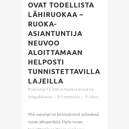
OVAT TODELLISTA
LÄHIRUOKAA –
RUOKA-
ASIANTUNTIJA
NEUVOO
ALOITTAMAAN
HELPOSTI
TUNNISTETTAVILLA
LAJEILLA
Posted at 12:54h
in
Hanketarinat
by
iidapakkanen
0 Comments
0
Likes
Yhä useampi on kiinnostunut syömänsä
ruoan alkuperästä. Myös ruoan
kasvattaminen itse ja sen keruu