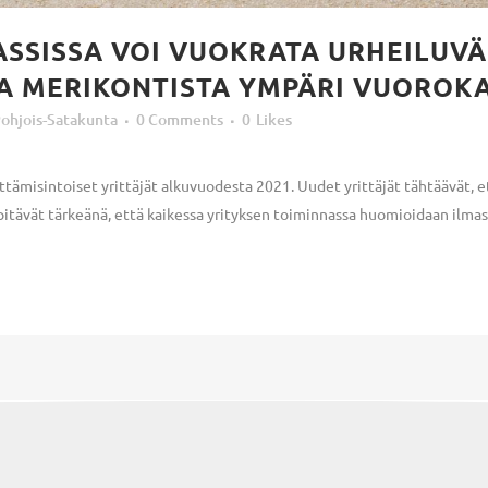
SSISSA VOI VUOKRATA URHEILUVÄL
A MERIKONTISTA YMPÄRI VUOROK
ohjois-Satakunta
0 Comments
0
Likes
tämisintoiset yrittäjät alkuvuodesta 2021. Uudet yrittäjät tähtäävät, e
ävät tärkeänä, että kai­kes­sa yrityksen toiminnassa huo­mi­oi­daan il­mas­t