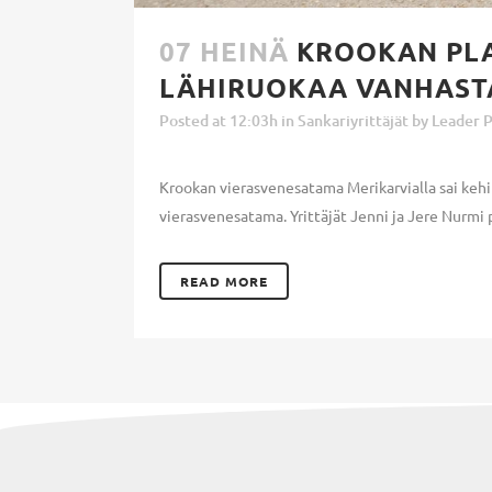
07 HEINÄ
KROOKAN PLA
LÄHIRUOKAA VANHAST
Posted at 12:03h
in
Sankariyrittäjät
by
Leader P
Krookan vierasvenesatama Merikarvialla sai kehit
vierasvenesatama. Yrittäjät Jenni ja Jere Nurmi pit
READ MORE