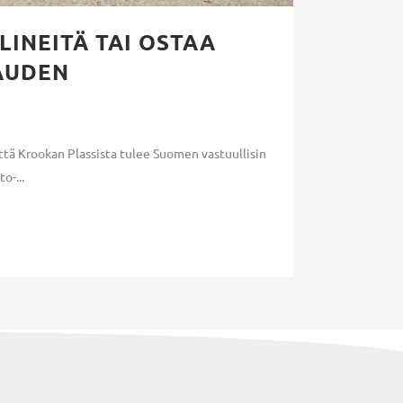
INEITÄ TAI OSTAA
AUDEN
ttä Krookan Plassista tulee Suomen vastuullisin
o-...