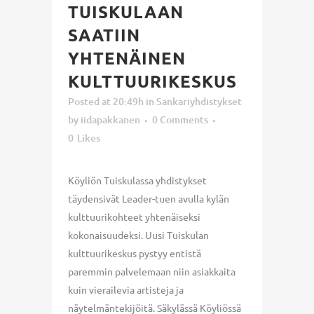
TUISKULAAN
SAATIIN
YHTENÄINEN
KULTTUURIKESKUS
Posted at 20:49h
in
Sankariyhdistykset
by
iidapakkanen
0 Comments
0
Likes
Köyliön Tuiskulassa yhdistykset
täydensivät Leader-tuen avulla kylän
kulttuurikohteet yhtenäiseksi
kokonaisuudeksi. Uusi Tuiskulan
kulttuurikeskus pystyy entistä
paremmin palvelemaan niin asiakkaita
kuin vierailevia artisteja ja
näytelmäntekijöitä. Säkylässä Köyliössä