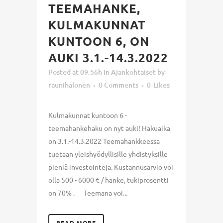
TEEMAHANKE,
KULMAKUNNAT
KUNTOON 6, ON
AUKI 3.1.-14.3.2022
Posted at 09:56h
in
Ajankohtaiset
by
raunihalonen
0 Comments
0
Likes
Kulmakunnat kuntoon 6 -
teemahankehaku on nyt auki! Hakuaika
on 3.1.-14.3.2022 Teemahankkeessa
tuetaan yleishyödyllisille yhdistyksille
pieniä investointeja. Kustannusarvio voi
olla 500 - 6000 € / hanke, tukiprosentti
on 70% . Teemana voi...
READ MORE