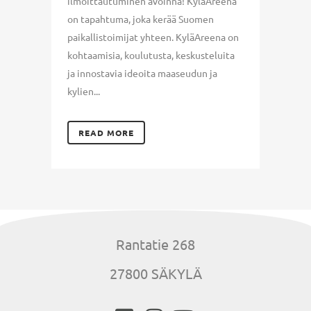
ilmoittautuminen avoinna! KyläAreena
on tapahtuma, joka kerää Suomen
paikallistoimijat yhteen. KyläAreena on
kohtaamisia, koulutusta, keskusteluita
ja innostavia ideoita maaseudun ja
kylien...
READ MORE
Rantatie 268
27800 SÄKYLÄ