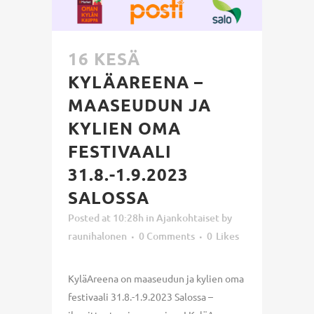
16 KESÄ
KYLÄAREENA –
MAASEUDUN JA
KYLIEN OMA
FESTIVAALI
31.8.-1.9.2023
SALOSSA
Posted at 10:28h
in
Ajankohtaiset
by
raunihalonen
0 Comments
0
Likes
KyläAreena on maaseudun ja kylien oma
festivaali 31.8.-1.9.2023 Salossa –