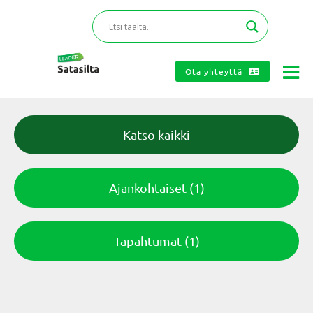
Ota yhteyttä
Katso kaikki
Ajankohtaiset
(1)
Tapahtumat
(1)