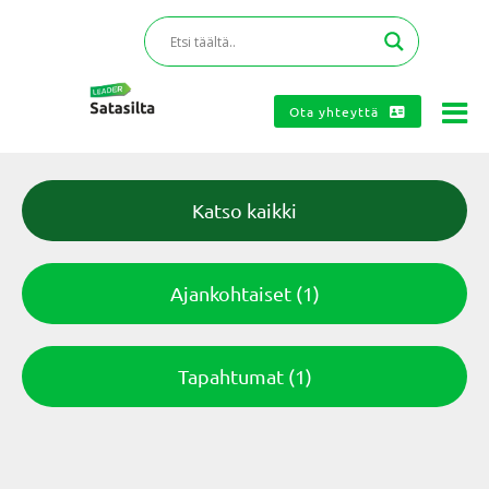
Ota yhteyttä
Katso kaikki
Ajankohtaiset
(1)
Tapahtumat
(1)