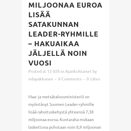
MILJOONAA EUROA
LISÄÄ
SATAKUNNAN
LEADER-RYHMILLE
– HAKUAIKAA
JÄLJELLÄ NOIN
VUOSI
Posted at 12:02h
in
Ajankohtaiset
by
iidapakkanen
0 Comments
0
Likes
Maa- ja metsätalousministeriö on
myöntänyt Suomen Leader-ryhmille
lisää rahoituskehystä yhteensä 7,38
miljoonaa euroa. Kuntaraha mukaan
laskettuna puhutaan noin 8,9 miljoonan