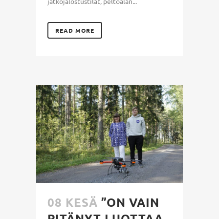
jatkojalostustilat, peltoalan...
READ MORE
08 KESÄ
”ON VAIN
PITÄNYT LUOTTAA