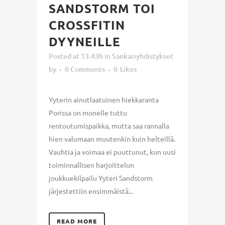
SANDSTORM TOI
CROSSFITIN
DYYNEILLE
Posted at 13:43h
in
Sankariyhdistykset
by
0 Comments
0
Likes
Yyterin ainutlaatuinen hiekkaranta
Porissa on monelle tuttu
rentoutumispaikka, mutta saa rannalla
hien valumaan muutenkin kuin helteillä.
Vauhtia ja voimaa ei puuttunut, kun uusi
toiminnallisen harjoittelun
joukkuekilpailu Yyteri Sandstorm
järjestettiin ensimmäistä...
READ MORE