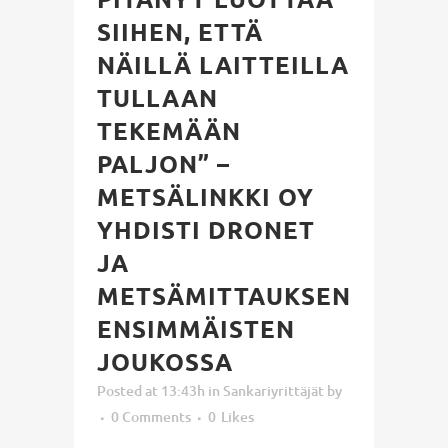
SIIHEN, ETTÄ
NÄILLÄ LAITTEILLA
TULLAAN
TEKEMÄÄN
PALJON” –
METSÄLINKKI OY
YHDISTI DRONET
JA
METSÄMITTAUKSEN
ENSIMMÄISTEN
JOUKOSSA
Posted at 13:43h
in
Sankariyrittäjät
by
0 Comments
0
Likes