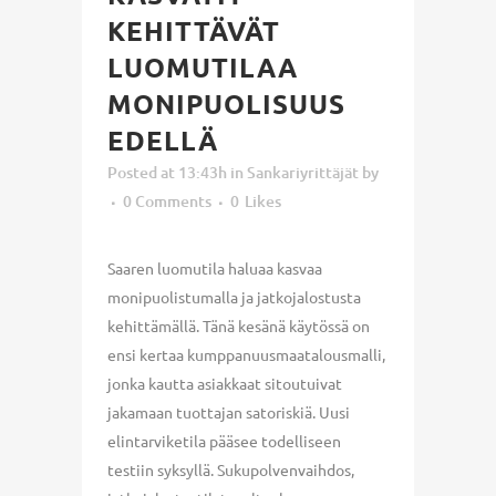
KEHITTÄVÄT
LUOMUTILAA
MONIPUOLISUUS
EDELLÄ
Posted at 13:43h
in
Sankariyrittäjät
by
0 Comments
0
Likes
Saaren luomutila haluaa kasvaa
monipuolistumalla ja jatkojalostusta
kehittämällä. Tänä kesänä käytössä on
ensi kertaa kumppanuusmaatalousmalli,
jonka kautta asiakkaat sitoutuivat
jakamaan tuottajan satoriskiä. Uusi
elintarviketila pääsee todelliseen
testiin syksyllä. Sukupolvenvaihdos,