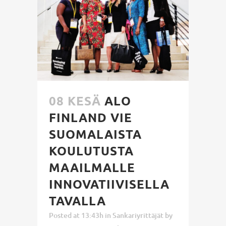
08 KESÄ
ALO
FINLAND VIE
SUOMALAISTA
KOULUTUSTA
MAAILMALLE
INNOVATIIVISELLA
TAVALLA
Posted at 13:43h
in
Sankariyrittäjät
by