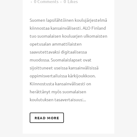
0 Comments
0
Likes
Suomen lapsilähtöinen koulujärjestelmä
kiinnostaa kansainvälisesti. ALO Finland
tuo suomalaisen kouluarjen ulkomaisten
opetusalan ammattilaisten
saavutettavaksi digitaalisessa
muodossa. Suomalaislapset ovat
sijoittuneet useissa kansainvälisissä
oppimisvertailuissa kärkijoukkoon.
Kiinnostusta kansainvälisesti on
herättänyt myös suomalaisen
koulutuksen tasavertaisuus:...
READ MORE