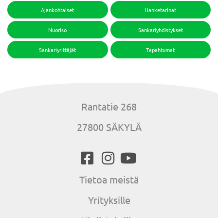
Ajankohtaiset
Hanketarinat
Nuoriso
Sankariyhdistykset
Sankariyrittäjät
Tapahtumat
Rantatie 268
27800 SÄKYLÄ
Tietoa meistä
Yrityksille