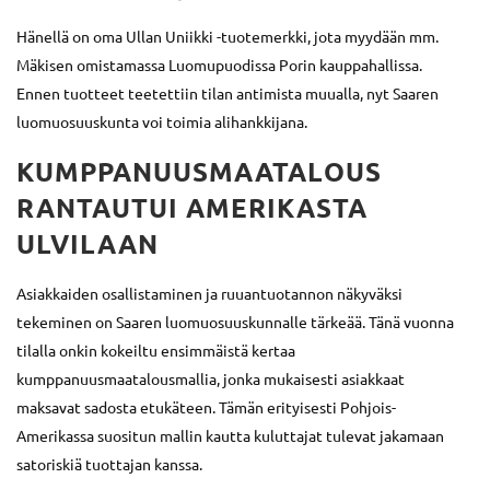
Hänellä on oma Ullan Uniikki -tuotemerkki, jota myydään mm.
Mäkisen omistamassa Luomupuodissa Porin kauppahallissa.
Ennen tuotteet teetettiin tilan antimista muualla, nyt Saaren
luomuosuuskunta voi toimia alihankkijana.
KUMPPANUUSMAATALOUS
RANTAUTUI AMERIKASTA
ULVILAAN
Asiakkaiden osallistaminen ja ruuantuotannon näkyväksi
tekeminen on Saaren luomuosuuskunnalle tärkeää. Tänä vuonna
tilalla onkin kokeiltu ensimmäistä kertaa
kumppanuusmaatalousmallia, jonka mukaisesti asiakkaat
maksavat sadosta etukäteen. Tämän erityisesti Pohjois-
Amerikassa suositun mallin kautta kuluttajat tulevat jakamaan
satoriskiä tuottajan kanssa.