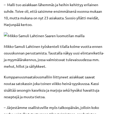
– Malli tuo asiakkaan lähemmäs ja heihin kehittyy erilainen
suhde. Toive oli, että saisimme ensimmäisenä vuonna mukaan
10, mutta mukana on nyt 23 asiakasta. Suosio yllätti meidät,
Harjunpää kertoo.
Mikko-Samuli Lahtinen työskenteli tilalla kolme vuotta ennen
osuuskunnan perustamista. Taustalla näkyy uusi elintarviketila-
ja myymälärakennus, jossa valmistuvat tulevaisuudessa mm.
mehut, hillot ja säilykkeet.
Kumppanuusmaatalousmalliin liittyneet asiakkaat saavat
noutaa satokassin joka toinen viikko heinä-syyskuussa. Kassi
sisältää sesongin kasviksia ja marjoja sekä hyväksi havaittuja
reseptejä ja muuta tietoa.
– Järjestämme osallistuville myös talkoopäivän, jolloin koko