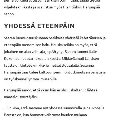
perhe voi tulla tutustumaan tilan toimintaan, saada tietoa
viljelytekniikasta ja osallistua myös tilan töihin, Harjunpää
sanoo.
YHDESSÄ ETEENPÄIN
Saaren luomuosuuskunnan osakkaita yhdistää kehittämisen ja
eteenpäin menemisen halu. Hauska seikka on myös, että
jokainen on alan vaihtaja ja päätynyt Saaren luomutilalle
Kokemäen puutarhakoulun kautta. Mikko-Samuli Lahtisen
tausta on tietotekniikka- ja metsätalousalalla, Susanna
Harjunpää taas tulee kulttuuriperinnöntutkimuksen parista ja
on työskennellyt mm. museoilla.
Harjunpää sanoo, että yksin hän ei olisi uskaltanut lähteä
maatalousyrittäjäksi.
– On kiva, että saamme nyt yhdessä suunnitella ja neuvotella.
Parasta on, kun hommat vaihtuvat kauden mukaan.