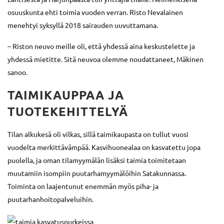
osuuskunta ehti toimia vuoden verran. Risto Nevalainen
menehtyi syksyllä 2018 sairauden uuvuttamana.
– Riston neuvo meille oli, että yhdessä aina keskustelette ja
yhdessä mietitte. Sitä neuvoa olemme noudattaneet, Mäkinen
sanoo.
TAIMIKAUPPAA JA
TUOTEKEHITTELYÄ
Tilan alkukesä oli vilkas, sillä taimikaupasta on tullut vuosi
vuodelta merkittävämpää. Kasvihuonealaa on kasvatettu jopa
puolella, ja oman tilamyymälän lisäksi taimia toimitetaan
muutamiin isompiin puutarhamyymälöihin Satakunnassa.
Toiminta on laajentunut enemmän myös piha- ja
puutarhanhoitopalveluihin.