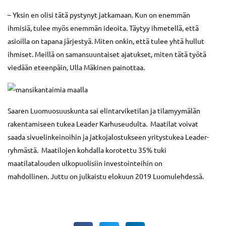
– Yksin en olisi tätä pystynyt jatkamaan. Kun on enemmän
ihmisiä, tulee myös enemmän ideoita. Täytyy ihmetellä, että
asioilla on tapana järjestyä. Miten onkin, että tulee yhtä hullut
ihmiset. Meillä on samansuuntaiset ajatukset, miten tätä työtä
viedään eteenpäin, Ulla Mäkinen painottaa.
Saaren Luomuosuuskunta sai elintarviketilan ja tilamyymälän
rakentamiseen tukea Leader Karhuseudulta. Maatilat voivat
saada sivuelinkeinoihin ja jatkojalostukseen yritystukea Leader-
ryhmästä. Maatilojen kohdalla korotettu 35% tuki
maatilatalouden ulkopuolisiin investointeihin on
mahdollinen. Juttu on julkaistu elokuun 2019 Luomulehdessä.