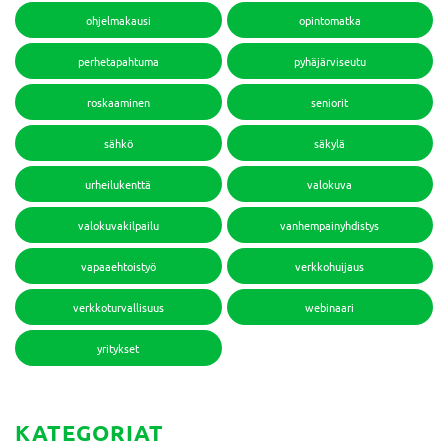
ohjelmakausi
opintomatka
perhetapahtuma
pyhäjärviseutu
roskaaminen
seniorit
sähkö
säkylä
urheilukenttä
valokuva
valokuvakilpailu
vanhempainyhdistys
vapaaehtoistyö
verkkohuijaus
verkkoturvallisuus
webinaari
yritykset
KATEGORIAT