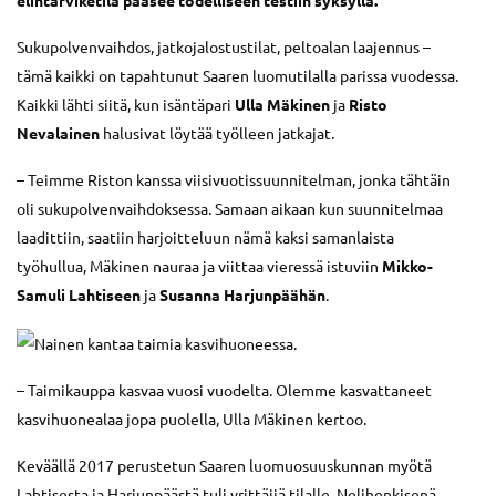
elintarviketila pääsee todelliseen testiin syksyllä.
Sukupolvenvaihdos, jatkojalostustilat, peltoalan laajennus –
tämä kaikki on tapahtunut Saaren luomutilalla parissa vuodessa.
Kaikki lähti siitä, kun isäntäpari
Ulla Mäkinen
ja
Risto
Nevalainen
halusivat löytää työlleen jatkajat.
– Teimme Riston kanssa viisivuotissuunnitelman, jonka tähtäin
oli sukupolvenvaihdoksessa. Samaan aikaan kun suunnitelmaa
laadittiin, saatiin harjoitteluun nämä kaksi samanlaista
työhullua, Mäkinen nauraa ja viittaa vieressä istuviin
Mikko-
Samuli Lahtiseen
ja
Susanna Harjunpäähän
.
– Taimikauppa kasvaa vuosi vuodelta. Olemme kasvattaneet
kasvihuonealaa jopa puolella, Ulla Mäkinen kertoo.
Keväällä 2017 perustetun Saaren luomuosuuskunnan myötä
Lahtisesta ja Harjunpäästä tuli yrittäjiä tilalle. Nelihenkisenä