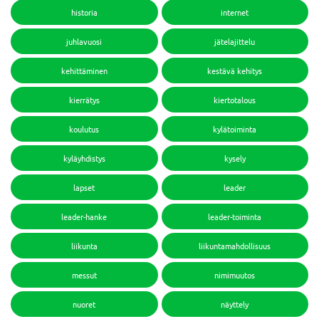
historia
internet
juhlavuosi
jätelajittelu
kehittäminen
kestävä kehitys
kierrätys
kiertotalous
koulutus
kylätoiminta
kyläyhdistys
kysely
lapset
leader
leader-hanke
leader-toiminta
liikunta
liikuntamahdollisuus
messut
nimimuutos
nuoret
näyttely