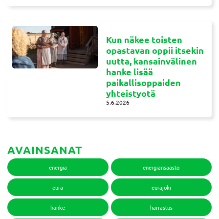
Kun näkee toisten
opastavan oppii itsekin
uutta, kansainvälinen
hanke lisää
paikallisoppaiden
yhteistyotä
5.6.2026
AVAINSANAT
energia
energiansäästö
eura
eurajoki
hanke
harrastus