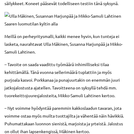
säilykkeet. Koneet pääsevät todelliseen testiin tänä syksynä.
Meillä on perheyritysmalli, kaikki menee hyvin, kun tunteja ei
lasketa, naurahtavat Ulla Mäkinen, Susanna Harjunpää ja Mikko-
Samuli Lahtinen.
– Tavoite on saada vaadittu työmäärä inhimilliseksi tilaa
kehittämällä. Tänä vuonna sellerimäärä tuplattiin ja myös
purjoala kasvoi. Porkkanaa ja punajuurtakin on enemmän juuri
jatkojalostusta ajatellen. Tavoitteena on syksyllä tehdä mm.
tuorekeittojuuresjalosteita, Mikko-Samuli Lahtinen kertoo.
– Nyt voimme hyödyntää paremmin kakkoslaadun tavaran, jota
voimme ostaa myös muilta tuottajilta ja vähentää näin hävikkiä.
Puhumattakaan luonnon sienistä, marjoista ja yrteistä. Jalostus
on ollut ihan lapsenkengissä, Mäkinen kertoo.