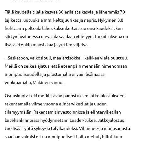
Tällä kaudella tilalla kasvaa 30 erilaista kasvia ja lähemmäs 70
lajiketta, uutuuksia mm. keltajuurikas ja nauris. Nykyinen 3,8
hehtaarin peltoala lähes kaksinkertaistuu ensi kaudeksi, kun
siirtymävaiheessa oleva ala saadaan viljelyyn. Tarkoituksena on
lisätä etenkin mansikkaa ja yrttien viljelyä.
– Saskatoon, valkosipuli, maa-artisokka – kaikkea vielä puuttuu.
Meillä on selkeä ajatus, että eteenpäin mennään nimenomaan
monipuolisuudella ja jalostamalla ei vain lisämaata
vuokraamalla, Mäkinen sanoo.
Osuuskunta teki merkittävän panostuksen jatkojalostukseen
rakentamalla viime vuonna elintarviketilat ja uuden
tilamyymälän. Rakentamisinvestoinnissa ja elintarviketilan
laitehankinnoissa hyödynnettiin Leader-tukea. Jatkojalostus
tuo lisää työtä syksy- ja talvikaudeksi. Vihannes- ja marjasadosta
saadaan valmistettua monipuolisesti niin mehut, hillot kuin