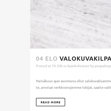
04 ELO
VALOKUVAKILPA
Posted at 10:34h
in
Ajankohtaiset
by
piiapalmg
Heinäkuun ajan avoimena ollut valokuvakisamme o
te, arvoisat verkkosivujemme lukijat, saatte vali
READ MORE