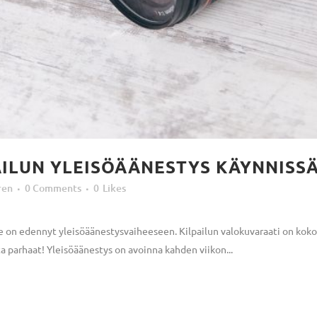
ILUN YLEISÖÄÄNESTYS KÄYNNISSÄ
ren
0 Comments
0
Likes
n edennyt yleisöäänestysvaiheeseen. Kilpailun valokuvaraati on kokoon
ta parhaat! Yleisöäänestys on avoinna kahden viikon...