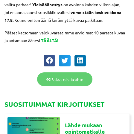
valita parhaat!
Yleisöäänestys
on avoinna kahden viikon ajan,
joten anna äänesi suosikkikuvallesi
viimeistään keskiviikkona
17.8.
Kolme eniten ääniä kerännyttä kuvaa palkitaan.
Pääset katsomaan valokuvaraatimme arvioimat 10 parasta kuvaa
ja antamaan äänesi
TÄÄLTÄ!
Palaa otsikoihin
SUOSITUIMMAT KIRJOITUKSET
Lähde mukaan
opintomatkalle