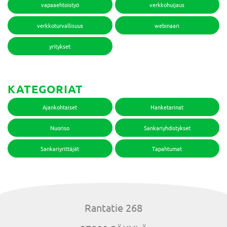
vapaaehtoistyö
verkkohuijaus
verkkoturvallisuus
webinaari
yritykset
KATEGORIAT
Ajankohtaiset
Hanketarinat
Nuoriso
Sankariyhdistykset
Sankariyrittäjät
Tapahtumat
Rantatie 268