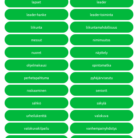
lapset
leader
leader-hanke
leader-toiminta
liikunta
liikuntamahdollisuus
messut
nimimuutos
nuoret
näyttely
ohjelmakausi
opintomatka
perhetapahtuma
pyhäjärviseutu
roskaaminen
seniorit
sähkö
säkylä
urheilukenttä
valokuva
valokuvakilpailu
vanhempainyhdistys