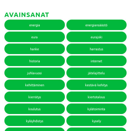
AVAINSANAT
energia
energiansäästö
eura
eurajoki
hanke
harrastus
historia
internet
juhlavuosi
jätelajittelu
kehittäminen
kestävä kehitys
kierrätys
kiertotalous
koulutus
kylätoiminta
kyläyhdistys
kysely