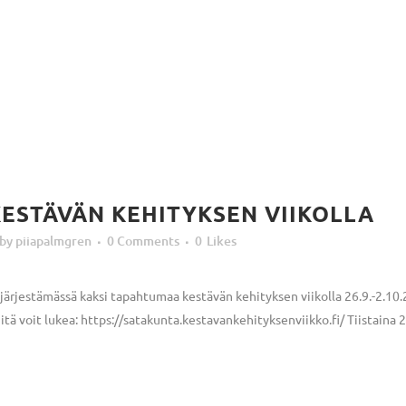
ESTÄVÄN KEHITYKSEN VIIKOLLA
by
piiapalmgren
0 Comments
0
Likes
rjestämässä kaksi tapahtumaa kestävän kehityksen viikolla 26.9.-2.10.
tä voit lukea: https://satakunta.kestavankehityksenviikko.fi/ Tiistaina 