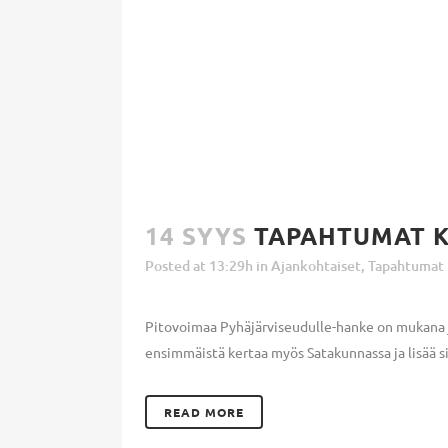
14 SYYS
TAPAHTUMAT K
Posted at 13:29h
in
Ajankohtaiset
,
Tapahtumat
Pitovoimaa Pyhäjärviseudulle-hanke on mukana jä
ensimmäistä kertaa myös Satakunnassa ja lisää sii
READ MORE