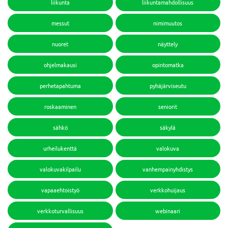
liikunta
liikuntamahdollisuus
messut
nimimuutos
nuoret
näyttely
ohjelmakausi
opintomatka
perhetapahtuma
pyhäjärviseutu
roskaaminen
seniorit
sähkö
säkylä
urheilukenttä
valokuva
valokuvakilpailu
vanhempainyhdistys
vapaaehtoistyö
verkkohuijaus
verkkoturvallisuus
webinaari