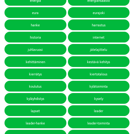
energia
energiansäästö
eura
eurajoki
hanke
harrastus
historia
internet
juhlavuosi
jätelajittelu
kehittäminen
kestävä kehitys
kierrätys
kiertotalous
koulutus
kylätoiminta
kyläyhdistys
kysely
lapset
leader
leader-hanke
leader-toiminta