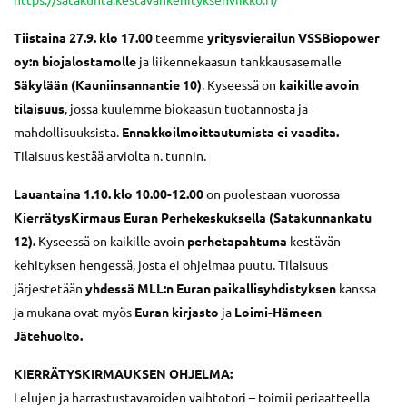
Tiistaina 27.9. klo 17.00
teemme
yritysvierailun VSSBiopower
oy:n biojalostamolle
ja liikennekaasun tankkausasemalle
Säkylään (Kauniinsannantie 10)
. Kyseessä on
kaikille avoin
tilaisuus
, jossa kuulemme biokaasun tuotannosta ja
mahdollisuuksista.
Ennakkoilmoittautumista ei vaadita.
Tilaisuus kestää arviolta n. tunnin.
Lauantaina 1.10. klo 10.00-12.00
on puolestaan vuorossa
KierrätysKirmaus Euran Perhekeskuksella (Satakunnankatu
12).
Kyseessä on kaikille avoin
perhetapahtuma
kestävän
kehityksen hengessä, josta ei ohjelmaa puutu. Tilaisuus
järjestetään
yhdessä MLL:n Euran paikallisyhdistyksen
kanssa
ja mukana ovat myös
Euran kirjasto
ja
Loimi-Hämeen
Jätehuolto.
KIERRÄTYSKIRMAUKSEN OHJELMA:
Lelujen ja harrastustavaroiden vaihtotori – toimii periaatteella