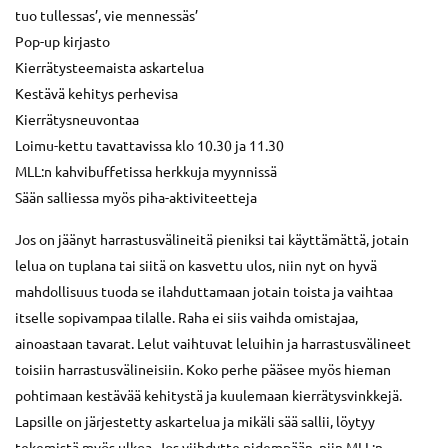
tuo tullessas’, vie mennessäs’
Pop-up kirjasto
Kierrätysteemaista askartelua
Kestävä kehitys perhevisa
Kierrätysneuvontaa
Loimu-kettu tavattavissa klo 10.30 ja 11.30
MLL:n kahvibuffetissa herkkuja myynnissä
Sään salliessa myös piha-aktiviteetteja
Jos on jäänyt harrastusvälineitä pieniksi tai käyttämättä, jotain
lelua on tuplana tai siitä on kasvettu ulos, niin nyt on hyvä
mahdollisuus tuoda se ilahduttamaan jotain toista ja vaihtaa
itselle sopivampaa tilalle. Raha ei siis vaihda omistajaa,
ainoastaan tavarat. Lelut vaihtuvat leluihin ja harrastusvälineet
toisiin harrastusvälineisiin. Koko perhe pääsee myös hieman
pohtimaan kestävää kehitystä ja kuulemaan kierrätysvinkkejä.
Lapsille on järjestetty askartelua ja mikäli sää sallii, löytyy
tekemistä myös ulkoa. Jos viihdytte pidempään, niin MLL:n