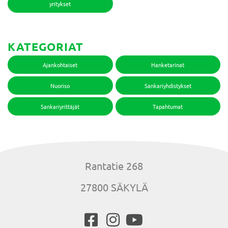
yritykset
KATEGORIAT
Ajankohtaiset
Hanketarinat
Nuoriso
Sankariyhdistykset
Sankariyrittäjät
Tapahtumat
Rantatie 268
27800 SÄKYLÄ