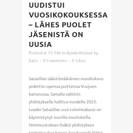
UUDISTUI
VUOSIKOKOUKSESSA
– LÄHES PUOLET
JÄSENISTÄ ON
UUSIA
Posted at 13:14h
in
Ajankohtaiset
by
katri
0 Comments
0
Likes
Satasillan sääntömääräinen vuosikokous
pidettiin upeissa puitteissa Vuojoen
kartanossa. Samalla valittiin
yhdistykselle hallitus vuodelle 2023.
Leader Satasillan uusi toimintakausi on
käynnistynyt suurilla muutoksilla.
Nimimuutoksen lisäksi yhdistyksen
toiminta-alue kasvoi, kun Eurajoki liittyi