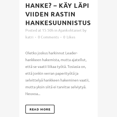
HANKE? – KÄY LÄPI
VIIDEN RASTIN
HANKESUUNNISTUS
Posted at 15:50h
in
Ajankohtaiset
by
katri
0 Comments
0
Likes
Oletko joskus harkinnut Leader-
hankkeen hakemista, mutta ajatellut,
että se vaatii liikaa työtä. Tosiasia on,
että jonkin verran paperityötä ja
selvittelyä hankkeen hakeminen vaatii,
mutta yksin siitä ei tarvitse selviytyä.
Neuvoa...
READ MORE