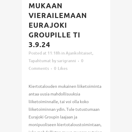
MUKAAN
VIERAILEMAAN
EURAJOKI
GROUPILLE TI
3.9.24
Posted at 11:18h
in
Ajankohtaiset
,
Tapahtumat
by
sarigranni
0
Comments
0
Likes
Kiertotalouden mukainen liiketoiminta
antaa uusia mahdollisuuksia
liiketoiminnalle, tai voi olla koko
liiketoiminnan ydin. Tule tutustumaan
Eurajoki Groupin laajaan ja
monipuoliseen kiertotaloustoimintaan,
joka mahdollistaa muun muassa autojen,