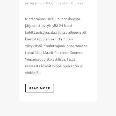
sarigranni
0 Comments
0
Likes
Kiertotalous Haltuun -hankkeessa
järjestettiin syksyllä-24 kaksi
kehittämistyöpajaa, joissa aiheena oli
kiertotalouden kehittäminen
yrityksissä. Kouluttajana ja sparraajana
toimi Nina Maarit Partanen Suomen
Ympäristöopisto Syklistä. Tästä
uutisesta löydät työpajojen antia ja
vinkkejä...
READ MORE