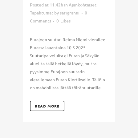
Posted at 11:42h
in
Ajankohtaiset
,
Tapahtumat
by
sarigranni
0
Comments
0
Likes
Eurajoen suutari Reima Niemi vierailee
Eurassa lauantaina 10.5.2025.
Suutaripalveluita ei Euran ja Säkylän
alueilta tällä hetkellä löydy, mutta
pyysimme Eurajoen suutarin
vierailemaan Euran Kiertikselle. Tällöin
on mahdollista jättää töitä suutarille...
READ MORE