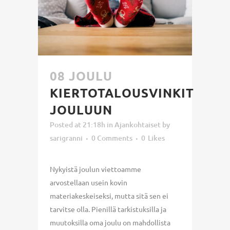
08 JOULU
KIERTOTALOUSVINKIT
JOULUUN
Posted at 21:18h
in
Ajankohtaiset
by
sarigranni
0 Comments
0
Likes
Nykyistä joulun viettoamme
arvostellaan usein kovin
materiakeskeiseksi, mutta sitä sen ei
tarvitse olla. Pienillä tarkistuksilla ja
muutoksilla oma joulu on mahdollista