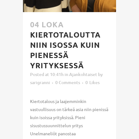
04 LOKA
KIERTOTALOUTTA
NIIN ISOSSA KUIN
PIENESSÄ
YRITYKSESSÄ
Posted at 10:41h
in
Ajankohtaiset
by
sarigranni
0 Comments
0
Likes
Kiertotalous ja laajemminkin
vastuullisuus on tärkeä asia niin pienissä
kuin isoissa yrityksissä. Pieni
sisustussuunnittelun yritys
Unelmaneliöt panostaa