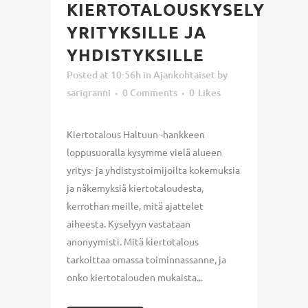
KIERTOTALOUSKYSELY
YRITYKSILLE JA
YHDISTYKSILLE
Posted at 10:56h
in
Ajankohtaiset
by
sarigranni
0 Comments
0
Likes
Kiertotalous Haltuun -hankkeen
loppusuoralla kysymme vielä alueen
yritys- ja yhdistystoimijoilta kokemuksia
ja näkemyksiä kiertotaloudesta,
kerrothan meille, mitä ajattelet
aiheesta. Kyselyyn vastataan
anonyymisti. Mitä kiertotalous
tarkoittaa omassa toiminnassanne, ja
onko kiertotalouden mukaista...