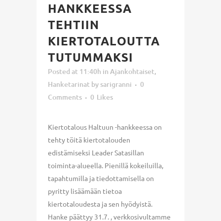
HANKKEESSA
TEHTIIN
KIERTOTALOUTTA
TUTUMMAKSI
Posted at 11:40h
in
Ajankohtaiset
,
Hanketarinat
by
sarigranni
0
Comments
0
Likes
Kiertotalous Haltuun -hankkeessa on
tehty töitä kiertotalouden
edistämiseksi Leader Satasillan
toiminta-alueella. Pienillä kokeiluilla,
tapahtumilla ja tiedottamisella on
pyritty lisäämään tietoa
kiertotaloudesta ja sen hyödyistä.
Hanke päättyy 31.7. , verkkosivultamme