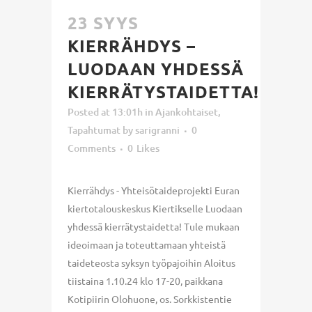
23 SYYS
KIERRÄHDYS –
LUODAAN YHDESSÄ
KIERRÄTYSTAIDETTA!
Posted at 13:01h
in
Ajankohtaiset
,
Tapahtumat
by
sarigranni
0
Comments
0
Likes
Kierrähdys - Yhteisötaideprojekti Euran
kiertotalouskeskus Kiertikselle Luodaan
yhdessä kierrätystaidetta! Tule mukaan
ideoimaan ja toteuttamaan yhteistä
taideteosta syksyn työpajoihin Aloitus
tiistaina 1.10.24 klo 17-20, paikkana
Kotipiirin Olohuone, os. Sorkkistentie