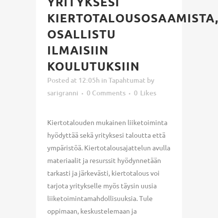
YRITYKSESI
KIERTOTALOUSOSAAMISTA
OSALLISTU
ILMAISIIN
KOULUTUKSIIN
Posted at 12:05h
in
Tapahtumat
by
sarigranni
0 Comments
0
Likes
Kiertotalouden mukainen liiketoiminta
hyödyttää sekä yrityksesi taloutta että
ympäristöä. Kiertotalousajattelun avulla
materiaalit ja resurssit hyödynnetään
tarkasti ja järkevästi, kiertotalous voi
tarjota yritykselle myös täysin uusia
liiketoimintamahdollisuuksia. Tule
oppimaan, keskustelemaan ja