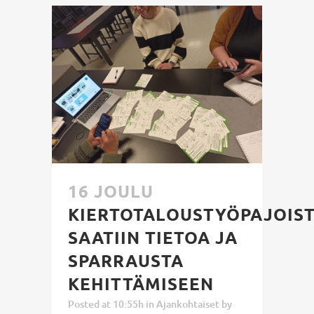
16 JOULU
KIERTOTALOUSTYÖPAJOIS
SAATIIN TIETOA JA
SPARRAUSTA
KEHITTÄMISEEN
Posted at 10:55h
in
Ajankohtaiset
by