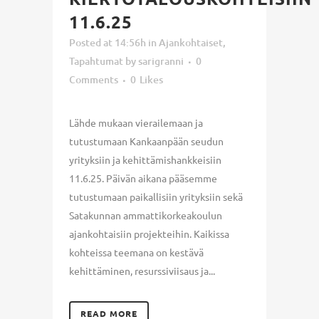
11.6.25
Posted at 14:56h
in
Ajankohtaiset
,
Tapahtumat
by
sarigranni
0
Comments
0
Likes
Lähde mukaan vierailemaan ja
tutustumaan Kankaanpään seudun
yrityksiin ja kehittämishankkeisiin
11.6.25. Päivän aikana pääsemme
tutustumaan paikallisiin yrityksiin sekä
Satakunnan ammattikorkeakoulun
ajankohtaisiin projekteihin. Kaikissa
kohteissa teemana on kestävä
kehittäminen, resurssiviisaus ja...
READ MORE