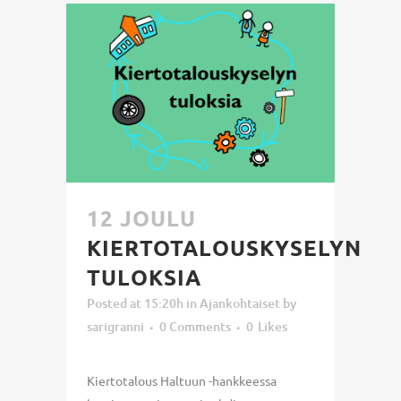
12 JOULU
KIERTOTALOUSKYSELYN
TULOKSIA
Posted at 15:20h
in
Ajankohtaiset
by
sarigranni
0 Comments
0
Likes
Kiertotalous Haltuun -hankkeessa