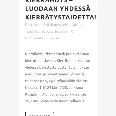
LUODAAN YHDESSÄ
KIERRÄTYSTAIDETTA!
Posted at 13:01h
in
Ajankohtaiset
,
Tapahtumat
by
sarigranni
0
Comments
0
Likes
Kierrähdys - Yhteisötaideprojekti Euran
kiertotalouskeskus Kiertikselle Luodaan
yhdessä kierrätystaidetta! Tule mukaan
ideoimaan ja toteuttamaan yhteistä
taideteosta syksyn työpajoihin Aloitus
tiistaina 1.10.24 klo 17-20, paikkana
Kotipiirin Olohuone, os. Sorkkistentie
19, Eura Työpajoissa suunnitellaan ja...