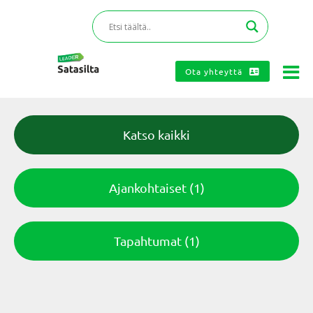
Ota yhteyttä
Katso kaikki
Ajankohtaiset
(1)
Tapahtumat
(1)