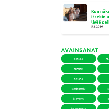
Kun näke
itsekin 
lisää pa
5.6.2026
AVAINSANAT
energia
en
eurajoki
historia
jätelajittelu
k
kierrätys
k
kylätoiminta
k