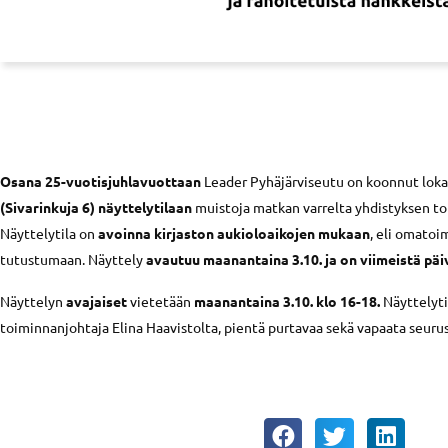
Osana 25-vuotisjuhlavuottaan
Leader Pyhäjärviseutu on koonnut loka
(Sivarinkuja 6) näyttelytilaan
muistoja matkan varrelta yhdistyksen to
Näyttelytila on
avoinna kirjaston aukioloaikojen mukaan
, eli omatoi
tutustumaan. Näyttely
avautuu maanantaina 3.10. ja on viimeistä päiv
Näyttelyn
avajaiset
vietetään
maanantaina 3.10. klo 16-18.
Näyttelyti
toiminnanjohtaja Elina Haavistolta, pientä purtavaa sekä vapaata seuru