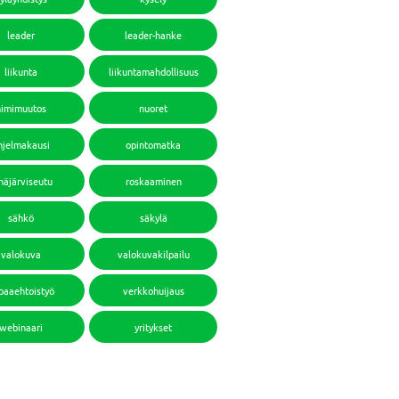
leader
leader-hanke
liikunta
liikuntamahdollisuus
nimimuutos
nuoret
hjelmakausi
opintomatka
häjärviseutu
roskaaminen
sähkö
säkylä
valokuva
valokuvakilpailu
paaehtoistyö
verkkohuijaus
webinaari
yritykset