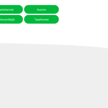
anketarinat
Nuoriso
kariyrittäjät
Tapahtumat