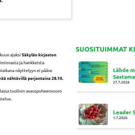
SUOSITUIMMAT K
kuun ajaksi
Säkylän kirjaston
iminnasta ja hankkeista.
Lähde m
miaikana näyttelyyn ei pääse
Sastamal
ää nähtävillä perjantaina 28.10.
27.7.2026
lassa tuolloin avauspuheenvuoro
stelua.
Leader S
1.7.2026