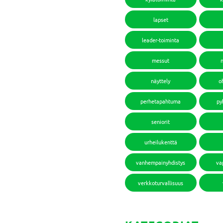
lapset
leader-toiminta
messut
näyttely
o
perhetapahtuma
py
seniorit
urheilukenttä
vanhempainyhdistys
va
verkkoturvallisuus