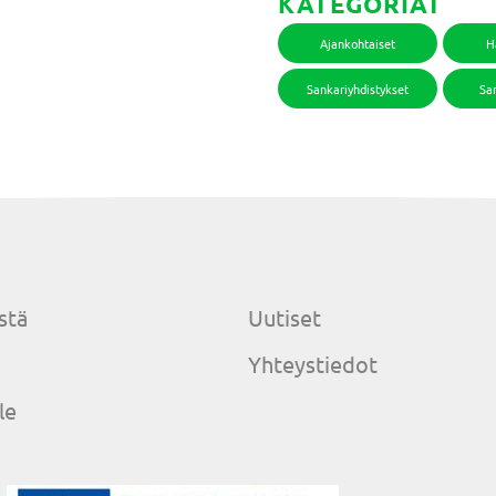
KATEGORIAT
Ajankohtaiset
H
Sankariyhdistykset
San
stä
Uutiset
Yhteystiedot
le