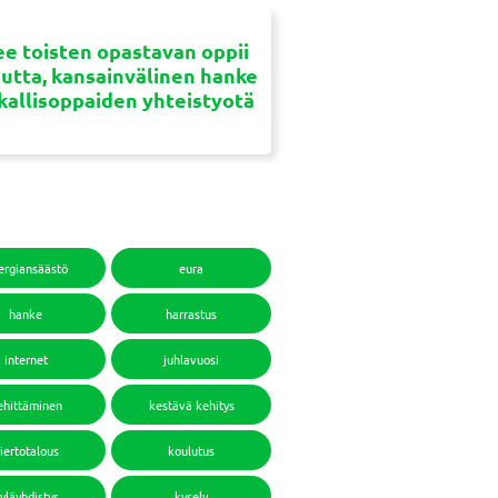
e toisten opastavan oppii
uutta, kansainvälinen hanke
ikallisoppaiden yhteistyotä
ergiansäästö
eura
hanke
harrastus
internet
juhlavuosi
ehittäminen
kestävä kehitys
iertotalous
koulutus
yläyhdistys
kysely