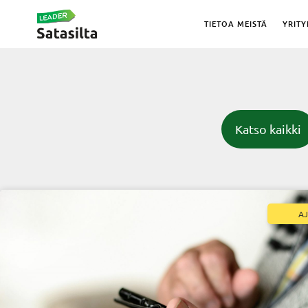
TIETOA MEISTÄ
YRITY
Katso kaikki
A