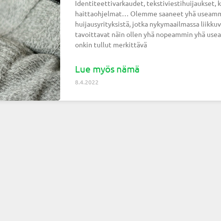
Identiteettivarkaudet, tekstiviestihuijaukset, 
haittaohjelmat… Olemme saaneet yhä useammin 
huijausyrityksistä, jotka nykymaailmassa liikk
tavoittavat näin ollen yhä nopeammin yhä usea
onkin tullut merkittävä
Lue myös nämä
8.4.2022