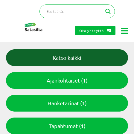
Ota yhteyttä
Katso kaikki
Ajankohtaiset
(1)
Hanketarinat
(1)
Tapahtumat
(1)