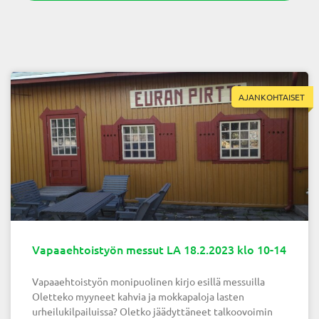
AJANKOHTAISET
Vapaaehtoistyön messut LA 18.2.2023 klo 10-14
Vapaaehtoistyön monipuolinen kirjo esillä messuilla
Oletteko myyneet kahvia ja mokkapaloja lasten
urheilukilpailuissa? Oletko jäädyttäneet talkoovoimin