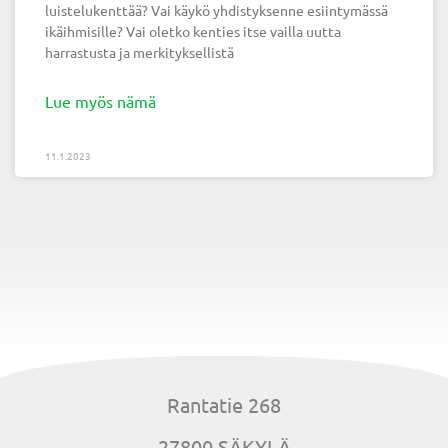
luistelukenttää? Vai käykö yhdistyksenne esiintymässä
ikäihmisille? Vai oletko kenties itse vailla uutta
harrastusta ja merkityksellistä
Lue myös nämä
11.1.2023
Rantatie 268
27800 SÄKYLÄ