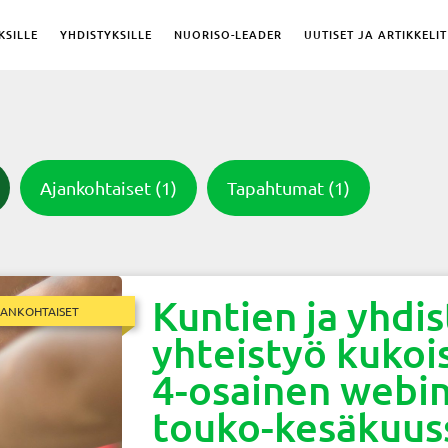
KSILLE
YHDISTYKSILLE
NUORISO-LEADER
UUTISET JA ARTIKKELIT
Ajankohtaiset
(1)
Tapahtumat
(1)
Kuntien ja yhdi
JANKOHTAISET
yhteistyö kukoi
4-osainen webin
touko-kesäkuus