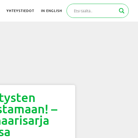
YHTEYSTIEDOT
IN ENGLISH
stysten
stamaan! –
aarisarja
sa