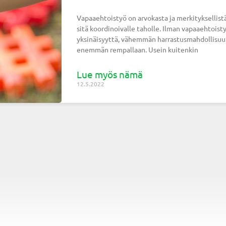
Vapaaehtoistyö on arvokasta ja merkityksellistä 
sitä koordinoivalle taholle. Ilman vapaaehtoi
yksinäisyyttä, vähemmän harrastusmahdollisuuks
enemmän rempallaan. Usein kuitenkin
Lue myös nämä
12.5.2022