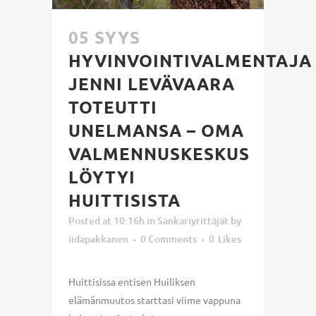
05 SYYS
HYVINVOINTIVALMENTAJA
JENNI LEVÄVAARA
TOTEUTTI
UNELMANSA – OMA
VALMENNUSKESKUS
LÖYTYI
HUITTISISTA
Posted at 10:16h
in
Sankariyrittäjät
by
iidapakkanen
0 Comments
0
Likes
Huittisissa entisen Huiliksen
elämänmuutos starttasi viime vappuna