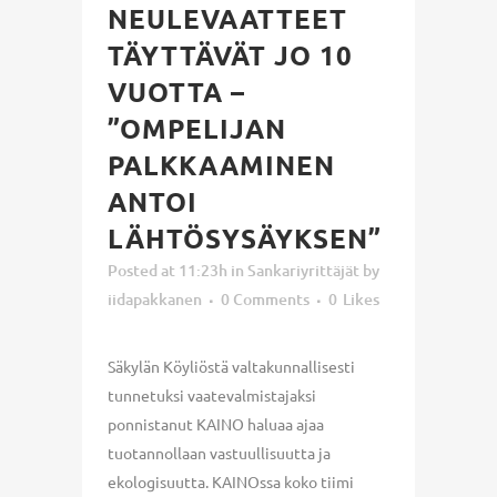
NEULEVAATTEET
TÄYTTÄVÄT JO 10
VUOTTA –
”OMPELIJAN
PALKKAAMINEN
ANTOI
LÄHTÖSYSÄYKSEN”
Posted at 11:23h
in
Sankariyrittäjät
by
iidapakkanen
0 Comments
0
Likes
Säkylän Köyliöstä valtakunnallisesti
tunnetuksi vaatevalmistajaksi
ponnistanut KAINO haluaa ajaa
tuotannollaan vastuullisuutta ja
ekologisuutta. KAINOssa koko tiimi