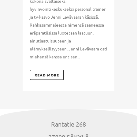
kokonaisvaltaiseksi
hyvinvointikeskukseksi personal trainer
ja tv-kasvo Jenni Levävaaran käsissä.
Rahkasammaleesta nimensä saaneessa
eräparatiisissa luotetaan laatuun,
ainutlaatuisuuteen ja
elämyksellisyyteen. Jenni Levävaara osti
miehensä kanssa entisen...
READ MORE
Rantatie 268
27800 SÄKYLÄ