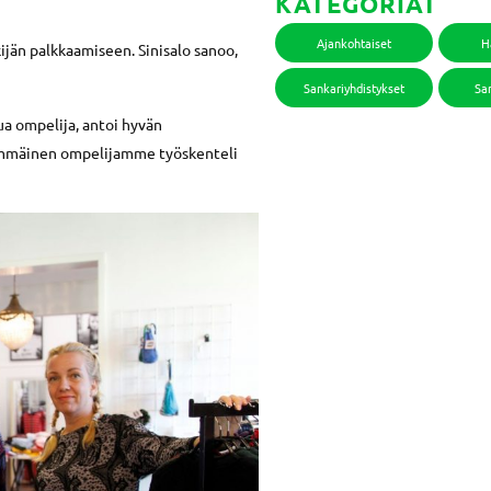
KATEGORIAT
Ajankohtaiset
H
jän palkkaamiseen. Sinisalo sanoo,
Sankariyhdistykset
San
ua ompelija, antoi hyvän
simmäinen ompelijamme työskenteli