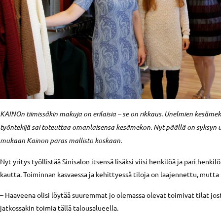
KAINOn tiimissäkin makuja on erilaisia – se on rikkaus. Unelmien kesäme
työntekijä sai toteuttaa omanlaisensa kesämekon. Nyt päällä on syksyn uu
mukaan Kainon paras mallisto koskaan.
Nyt yritys työllistää Sinisalon itsensä lisäksi viisi henkilöä ja pari hen
kautta. Toiminnan kasvaessa ja kehittyessä tiloja on laajennettu, mutta 
– Haaveena olisi löytää suuremmat jo olemassa olevat toimivat tilat jo
jatkossakin toimia tällä talousalueella.