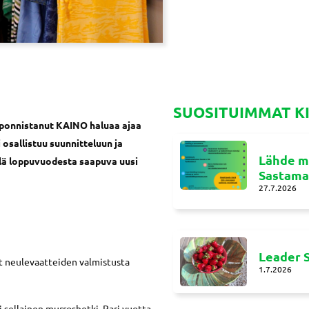
SUOSITUIMMAT K
i ponnistanut KAINO haluaa ajaa
 osallistuu suunnitteluun ja
Lähde m
llä loppuvuodesta saapuva uusi
Sastamal
27.7.2026
Leader S
t neulevaatteiden valmistusta
1.7.2026
ri sellainen murroshetki. Pari vuotta