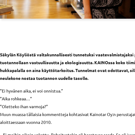
Säkylän Köyliöstä valtakunnallisesti tunnetuksi vaatevalmistajaks
tuotannollaan vastuullisuutta ja ekologisuutta. KAINOssa koko tiimi
hukkapalalla on aina käyttötarkoitus. Tunnelmat ovat odottavat, si
neulekone nostaa tuotannon uudelle tasolle.
”Ei hyvänen aika, ei voi onnistua.”
”Aika rohkeaa…”
”Oletteko ihan varmoja?”
Muun muassa tällaisia kommentteja kohtasivat Kainotar Oy:n perustaja
aloittaessaan vuonna 2010.
– Ei meihin oikein uskottu. Rahoitustakin oli haastavaa saada. Se oli juu