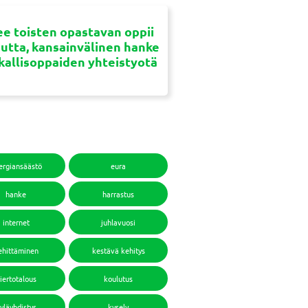
e toisten opastavan oppii
uutta, kansainvälinen hanke
ikallisoppaiden yhteistyotä
ergiansäästö
eura
hanke
harrastus
internet
juhlavuosi
ehittäminen
kestävä kehitys
iertotalous
koulutus
yläyhdistys
kysely