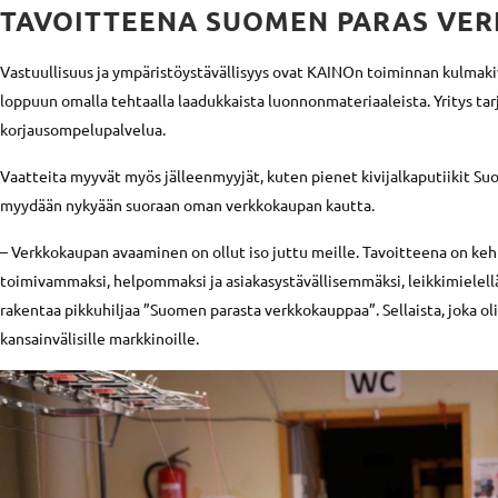
TAVOITTEENA SUOMEN PARAS VE
Vastuullisuus ja ympäristöystävällisyys ovat KAINOn toiminnan kulmaki
loppuun omalla tehtaalla laadukkaista luonnonmateriaaleista. Yritys tarj
korjausompelupalvelua.
Vaatteita myyvät myös jälleenmyyjät, kuten pienet kivijalkaputiikit Su
myydään nykyään suoraan oman verkkokaupan kautta.
– Verkkokaupan avaaminen on ollut iso juttu meille. Tavoitteena on keh
toimivammaksi, helpommaksi ja asiakasystävällisemmäksi, leikkimielel
rakentaa pikkuhiljaa ”Suomen parasta verkkokauppaa”. Sellaista, joka ol
kansainvälisille markkinoille.