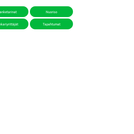
anketarinat
Nuoriso
kariyrittäjät
Tapahtumat