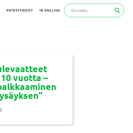
YHTEYSTIEDOT
IN ENGLISH
levaatteet
 10 vuotta –
 palkkaaminen
sysäyksen”
3