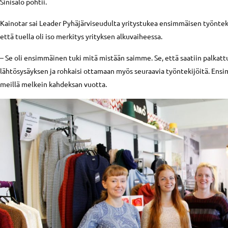
Sinisalo pohtii.
Kainotar sai Leader Pyhäjärviseudulta yritystukea ensimmäisen työnteki
että tuella oli iso merkitys yrityksen alkuvaiheessa.
– Se oli ensimmäinen tuki mitä mistään saimme. Se, että saatiin palkatt
lähtösysäyksen ja rohkaisi ottamaan myös seuraavia työntekijöitä. En
meillä melkein kahdeksan vuotta.