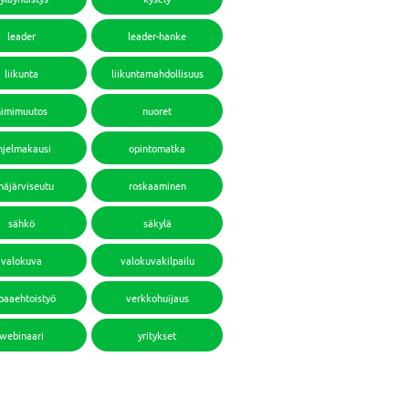
leader
leader-hanke
liikunta
liikuntamahdollisuus
nimimuutos
nuoret
hjelmakausi
opintomatka
häjärviseutu
roskaaminen
sähkö
säkylä
valokuva
valokuvakilpailu
paaehtoistyö
verkkohuijaus
webinaari
yritykset