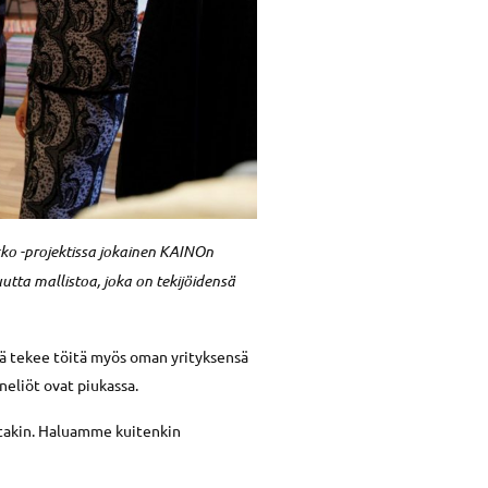
kko -projektissa jokainen KAINOn
tta mallistoa, joka on tekijöidensä
kilöä tekee töitä myös oman yrityksensä
neliöt ovat piukassa.
stakin. Haluamme kuitenkin