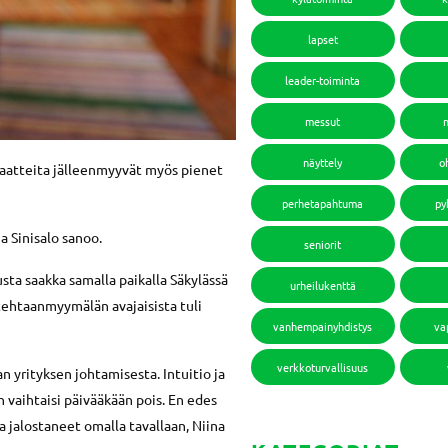
lapset
leader-toiminta
messut
näyttely
o
aatteita jälleenmyyvät myös pienet
perhetapahtuma
py
a Sinisalo sanoo.
seniorit
ta saakka samalla paikalla Säkylässä
urheilukenttä
tehtaanmyymälän avajaisista tuli
vanhempainyhdistys
va
verkkoturvallisuus
an yrityksen johtamisesta. Intuitio ja
 vaihtaisi päivääkään pois. En edes
a jalostaneet omalla tavallaan, Niina