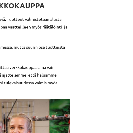
RKKOKAUPPA
viä. Tuotteet valmistetaan alusta
oaa vaatteilleen myös räätälöinti -ja
omessa, mutta suurin osa tuotteista
ittää verkkokauppaa aina vain
lä ajattelemme, että haluamme
isi tulevaisuudessa valmis myös