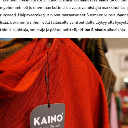
myöhemmin oli jo enemmän kotimaisia vaatevalmistajia markkinoilla, n
runsaasti. Halpavaateketjut olivat rantautuneet Suomeen vuosituhannen 
lisää. Uskoimme siihen, että tällaiselle vaihtoehdolle täytyy olla kysyn
toimitusjohtaja, omistaja ja pääsuunnittelija
Niina Sinisalo
alkuaikoja.