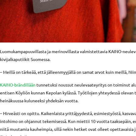
Luomukampapuuvillasta ja merinovillasta valmistettavia KAINO-neulev
kivijalkaputiikit Suomessa.
– Meillä on tärkeää, että jälleenmyyjällä on samat arvot kuin meillä, Niin
KAINO-brändillään
tunnetuksi noussut neulevaateyritys on toiminut alus
entisen Köyliön kunnan Kepolan kylässä. Työtilojen yhteydessä olevan 
heinäkuussa kuluneeksi yhdeksän vuotta.
– Hirveästi on opittu. Kaikenlaista yrittäjyydestä, esimiestyöstä, kasvav
intohimo on ohjannut tekemisessä. Kun miettii 10 vuotta taaksepäin, en
niitä muutamia kauheimpia, sillä nekin hetket ovat olleet opettavaisia j