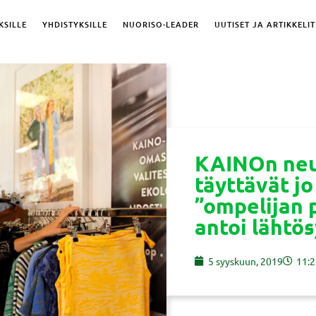
KSILLE
YHDISTYKSILLE
NUORISO-LEADER
UUTISET JA ARTIKKELIT
KAINOn neu
täyttävät jo
”ompelijan
antoi lähtö
5 syyskuun, 2019
11:2