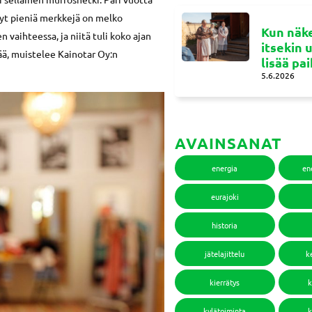
yt pieniä merkkejä on melko
Kun näke
vaihteessa, ja niitä tuli koko ajan
itsekin 
tää, muistelee Kainotar Oy:n
lisää pa
5.6.2026
AVAINSANAT
energia
en
eurajoki
historia
jätelajittelu
k
kierrätys
k
kylätoiminta
k