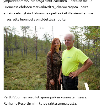
ympäristöömme. Puhdas ja ainutlaatuinen luonto on meille
Suomessa ehdoton matkailuvaltti, joka voi tarjota upeita
erilaisia elämyksiä. Haluamme opettaa kaikille vieraillemme
myös, että luonnosta on pidettävä huolta.
Pertti Vuorinen on ollut apuna paikan kunnostamisessa.
Rahkamo Resortin nimi tulee rahkasammaleesta.