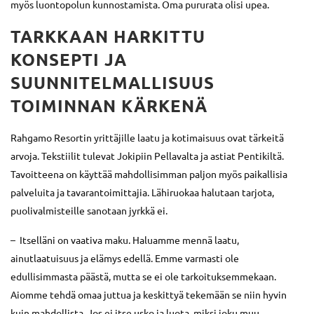
myös luontopolun kunnostamista. Oma pururata olisi upea.
TARKKAAN HARKITTU
KONSEPTI JA
SUUNNITELMALLISUUS
TOIMINNAN KÄRKENÄ
Rahgamo Resortin yrittäjille laatu ja kotimaisuus ovat tärkeitä
arvoja. Tekstiilit tulevat Jokipiin Pellavalta ja astiat Pentikiltä.
Tavoitteena on käyttää mahdollisimman paljon myös paikallisia
palveluita ja tavarantoimittajia. Lähiruokaa halutaan tarjota,
puolivalmisteille sanotaan jyrkkä ei.
– Itselläni on vaativa maku. Haluamme mennä laatu,
ainutlaatuisuus ja elämys edellä. Emme varmasti ole
edullisimmasta päästä, mutta se ei ole tarkoituksemmekaan.
Aiomme tehdä omaa juttua ja keskittyä tekemään se niin hyvin
kuin mahdollista. Jos ei itse usko ja luota, miksi joku muu