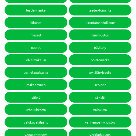
leader-hanke
leader-toiminta
liikunta
liikuntamahdollisuus
messut
nimimuutos
nuoret
näyttely
ohjelmakausi
opintomatka
perhetapahtuma
pyhäjärviseutu
roskaaminen
seniorit
sähkö
säkylä
urheilukenttä
valokuva
valokuvakilpailu
vanhempainyhdistys
vapaaehtoistyö
verkkohuijaus