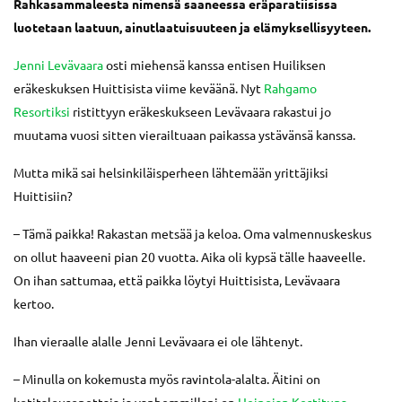
Rahkasammaleesta nimensä saaneessa eräparatiisissa
luotetaan laatuun, ainutlaatuisuuteen ja elämyksellisyyteen.
Jenni Levävaara
osti miehensä kanssa entisen Huiliksen
eräkeskuksen Huittisista viime keväänä. Nyt
Rahgamo
Resortiksi
ristittyyn eräkeskukseen Levävaara rakastui jo
muutama vuosi sitten vierailtuaan paikassa ystävänsä kanssa.
Mutta mikä sai helsinkiläisperheen lähtemään yrittäjiksi
Huittisiin?
– Tämä paikka! Rakastan metsää ja keloa. Oma valmennuskeskus
on ollut haaveeni pian 20 vuotta. Aika oli kypsä tälle haaveelle.
On ihan sattumaa, että paikka löytyi Huittisista, Levävaara
kertoo.
Ihan vieraalle alalle Jenni Levävaara ei ole lähtenyt.
– Minulla on kokemusta myös ravintola-alalta. Äitini on