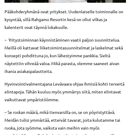
Pääkohderyhmänä ovat yritykset. Uudenlaiselle toiminnalle on
kysyntää, sillä Rahgamo Resortin kesä on ollut vilkas ja
kalenterit ovat täynnä lokakuulle.
– Yritystoiminnan käynnistäminen vaatii paljon suunnittelua.
Meillä oli kattavat liiketoimintasuunnitelmat ja laskelmat sekä
konsepti pohdittuna jo, kun lähestyimme pankkia. Sieltä
näytettiin vihreää valoa. Mikä parasta, olemme saaneet aivan
ihania asiakaspalautteita.
Hyvinvointivalmentajana Levävaara ohjaa ihmisiä kohti terveitä
elintapoja. Tähän kuuluu myös ymmärrys siitä, miten elintavat
vaikuttavat ympäristöömme.
– Se roskan määrä, mikä tienvarsilla on, se on pöyristyttävä.
Meidän tulisi ymmärtää, etteivät tavarat, joita kulutamme tai
ruoka, jota syömme, vaikuta vain meihin vain myös