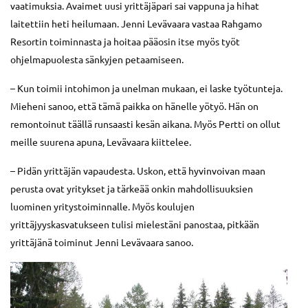
vaatimuksia. Avaimet uusi yrittäjäpari sai vappuna ja hihat
laitettiin heti heilumaan. Jenni Levävaara vastaa Rahgamo
Resortin toiminnasta ja hoitaa pääosin itse myös työt
ohjelmapuolesta sänkyjen petaamiseen.
– Kun toimii intohimon ja unelman mukaan, ei laske työtunteja.
Mieheni sanoo, että tämä paikka on hänelle yötyö. Hän on
remontoinut täällä runsaasti kesän aikana. Myös Pertti on ollut
meille suurena apuna, Levävaara kiittelee.
– Pidän yrittäjän vapaudesta. Uskon, että hyvinvoivan maan
perusta ovat yritykset ja tärkeää onkin mahdollisuuksien
luominen yritystoiminnalle. Myös koulujen
yrittäjyyskasvatukseen tulisi mielestäni panostaa, pitkään
yrittäjänä toiminut Jenni Levävaara sanoo.