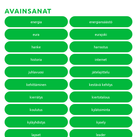
AVAINSANAT
energia
energiansäästö
eura
eurajoki
hanke
harrastus
historia
internet
juhlavuosi
jätelajittelu
kehittäminen
kestävä kehitys
kierrätys
kiertotalous
koulutus
kylätoiminta
kyläyhdistys
kysely
lapset
leader