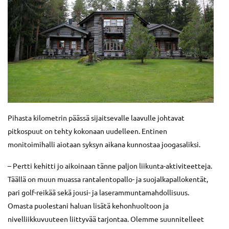
Pihasta kilometrin päässä sijaitsevalle laavulle johtavat
pitkospuut on tehty kokonaan uudelleen. Entinen
monitoimihalli aiotaan syksyn aikana kunnostaa joogasaliksi.
– Pertti kehitti jo aikoinaan tänne paljon liikunta-aktiviteetteja.
Täällä on muun muassa rantalentopallo- ja suojalkapallokentät,
pari golf-reikää sekä jousi- ja laserammuntamahdollisuus.
Omasta puolestani haluan lisätä kehonhuoltoon ja
nivelliikkuvuuteen liittyvää tarjontaa. Olemme suunnitelleet