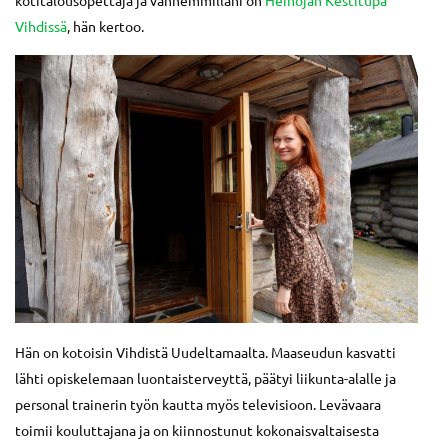
kotitalousopettaja ja vanhemmillani on
Heinojan Kestitupa
Vihdissä
, hän kertoo.
Hän on kotoisin Vihdistä Uudeltamaalta. Maaseudun kasvatti
lähti opiskelemaan luontaisterveyttä, päätyi liikunta-alalle ja
personal trainerin työn kautta myös televisioon. Levävaara
toimii kouluttajana ja on kiinnostunut kokonaisvaltaisesta