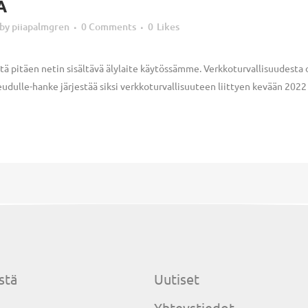
A
by
piiapalmgren
0 Comments
0
Likes
tä pitäen netin sisältävä älylaite käytössämme. Verkkoturvallisuudesta 
dulle-hanke järjestää siksi verkkoturvallisuuteen liittyen kevään 2022 a
stä
Uutiset
Yhteystiedot