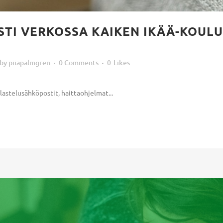
TI VERKOSSA KAIKEN IKÄÄ-KOULUTU
by
piiapalmgren
0 Comments
0
Likes
lastelusähköpostit, haittaohjelmat...