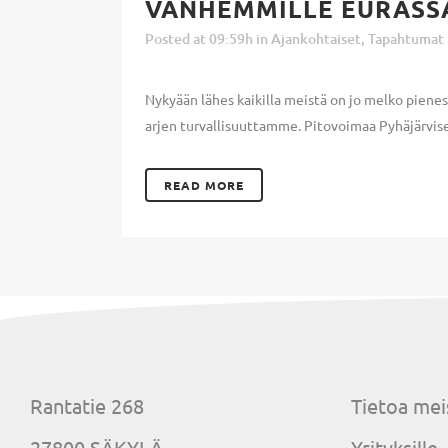
VANHEMMILLE EURASS
Posted at 09:59h
in
Ajankohtaiset
,
Tapahtumat
Nykyään lähes kaikilla meistä on jo melko pienes
arjen turvallisuuttamme. Pitovoimaa Pyhäjärviseu
READ MORE
Rantatie 268
Tietoa mei
27800 SÄKYLÄ
Yrityksille