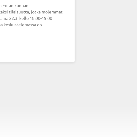
ä Euran kunnan
kaksi tilaisuutta, jotka molemmat
taina 22.3. kello 18.00-19.00
sa keskustelemassa on