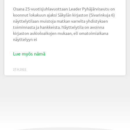
Osana 25-vuotisjuhlavuottaan Leader Pyhäjärviseutu on
koonnut lokakuun ajaksi Säkylän kirjaston (Sivarinkuja 6)
näyttelytilaan muistoja matkan varrelta yhdistyksen
toiminnasta ja hankkeista. Näyttelytila on avoinna
kirjaston aukioloaikojen mukaan, eli omatoimiaikana
näyttelyyn ei
Lue myös nämä
27.9.2022