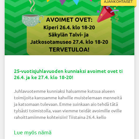
AJANKOHTAISET
25-vuotisjuhlavuoden kunniaksi avoimet ovet ti
26.4. ja ke 27.4. klo 18-20!
Juhlavuotemme kunniaksi haluamme kutsua alueen
toimijoita kanssamme kahville muistelemaan menneitä
ja katsomaan tulevaan. Emme suinkaan aio tehdä tätä
tylsästi toimistolla, vaan viemme teidät avoimille oville
rahoittamiimme kohteisiin! Tiistaina 26.4. kello
Lue myös nämä