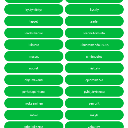
kyläyhdistys
kysely
lapset
leader
leader-hanke
leader-toiminta
liikunta
liikuntamahdollisuus
messut
nimimuutos
nuoret
näyttely
ohjelmakausi
opintomatka
perhetapahtuma
pyhäjärviseutu
roskaaminen
seniorit
sähkö
säkylä
urheilukenttä
valokuva