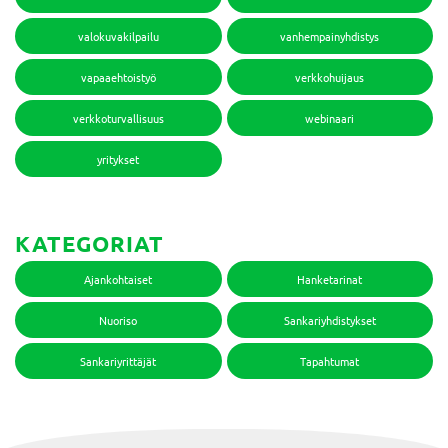
valokuvakilpailu
vanhempainyhdistys
vapaaehtoistyö
verkkohuijaus
verkkoturvallisuus
webinaari
yritykset
KATEGORIAT
Ajankohtaiset
Hanketarinat
Nuoriso
Sankariyhdistykset
Sankariyrittäjät
Tapahtumat