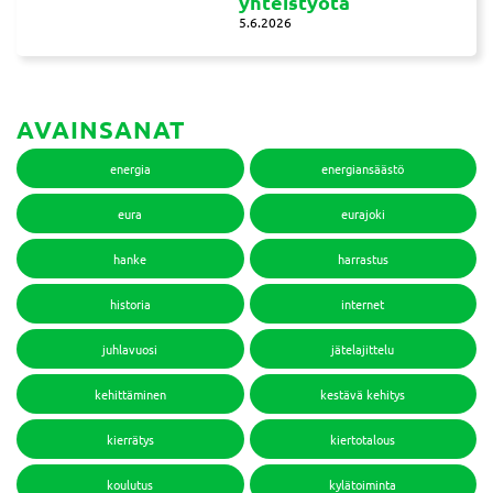
yhteistyotä
5.6.2026
AVAINSANAT
energia
energiansäästö
eura
eurajoki
hanke
harrastus
historia
internet
juhlavuosi
jätelajittelu
kehittäminen
kestävä kehitys
kierrätys
kiertotalous
koulutus
kylätoiminta