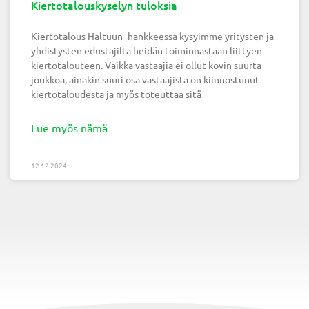
Kiertotalouskyselyn tuloksia
Kiertotalous Haltuun -hankkeessa kysyimme yritysten ja
yhdistysten edustajilta heidän toiminnastaan liittyen
kiertotalouteen. Vaikka vastaajia ei ollut kovin suurta
joukkoa, ainakin suuri osa vastaajista on kiinnostunut
kiertotaloudesta ja myös toteuttaa sitä
Lue myös nämä
12.12.2024