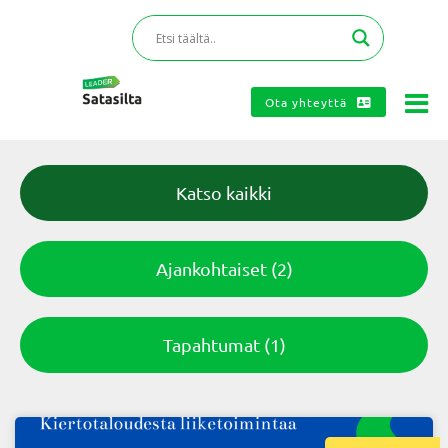
Ota yhteyttä
Katso kaikki
Ajankohtaiset
(2)
Tapahtumat
(1)