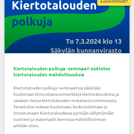
AJANKOHTAISET
Kiertotalouden polkuja -seminaari esittelee
kiertotalouden mahdollisuuksia
Kiertotalouden polkuja -seminaarissa päästään
kuulemaan kiinnostavia esimerkkejä kiertotaloudesta, ja
saadaan tietoa kiertotalouden mukaisesta toiminnasta.
Tervetuloa mukaan kuulemaan, keskustelemaan ja
innostumaan! Kiertotaloudessa pyritään säilyttämään
tuotteet ja materiaalit kierrossa mahdollisimman
pitkään siten,