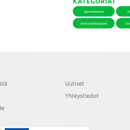
KATEGORIAT
Ajankohtaiset
H
Sankariyhdistykset
San
stä
Uutiset
Yhteystiedot
le