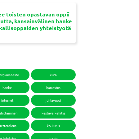
e toisten opastavan oppii
uutta, kansainvälinen hanke
ikallisoppaiden yhteistyotä
ergiansäästö
eura
hanke
harrastus
internet
juhlavuosi
ehittäminen
kestävä kehitys
iertotalous
koulutus
yläyhdistys
kysely