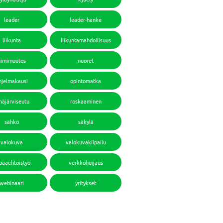
leader
leader-hanke
liikunta
liikuntamahdollisuus
nimimuutos
nuoret
hjelmakausi
opintomatka
häjärviseutu
roskaaminen
sähkö
säkylä
valokuva
valokuvakilpailu
paaehtoistyö
verkkohuijaus
webinaari
yritykset