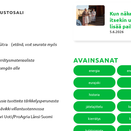
UUSTOSALI
Kun näke
itsekin 
lisää pa
5.6.2026
 Sitra (
etänä, voit seurata myös
AVAINSANAT
rrätysmateriaalista
kengän alle
energia
en
eurajoki
historia
usia tuotteita tärkkelysperunasta
jätelajittelu
k
ävikki villantuotannossa
Sari Uoti/ProAgria Länsi-Suomi
kierrätys
k
kylätoiminta
k