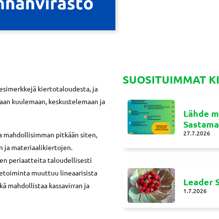
SUOSITUIMMAT K
esimerkkejä kiertotaloudesta, ja
kaan kuulemaan, keskustelemaan ja
Lähde m
Sastamal
27.7.2026
sa mahdollisimman pitkään siten,
 ja materiaalikiertojen.
n periaatteita taloudellisesti
iketoiminta muuttuu lineaarisista
Leader S
ikä mahdollistaa kassavirran ja
1.7.2026