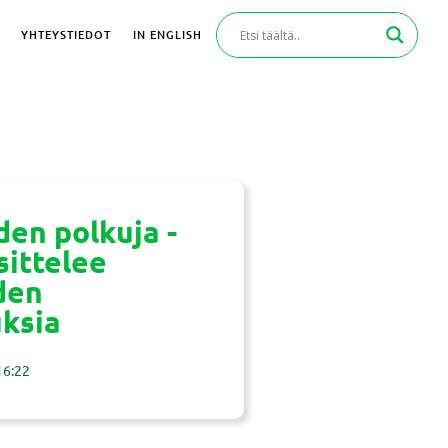
YHTEYSTIEDOT
IN ENGLISH
den polkuja -
sittelee
den
ksia
16:22