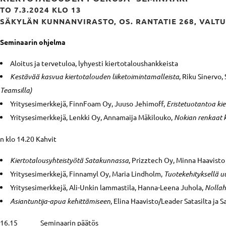
TO 7.3.2024 KLO 13
SÄKYLÄN KUNNANVIRASTO, OS. RANTATIE 268, VALT
Seminaarin ohjelma
Aloitus ja tervetuloa, lyhyesti kiertotaloushankkeista
Kestävää kasvua kiertotalouden liiketoimintamalleista
, Riku Sinervo,
Teamsilla)
Yritysesimerkkejä, FinnFoam Oy, Juuso Jehimoff,
Eristetuotantoa kie
Yritysesimerkkejä, Lenkki Oy, Annamaija Mäkilouko,
Nokian renkaat 
n klo 14.20 Kahvit
Kiertotalousyhteistyötä Satakunnassa
, Prizztech Oy, Minna Haavisto
Yritysesimerkkejä, Finnamyl Oy, Maria Lindholm,
Tuotekehityksellä u
Yritysesimerkkejä, Ali-Unkin lammastila, Hanna-Leena Juhola,
Nollah
Asiantuntija-apua kehittämiseen
, Elina Haavisto/Leader Satasilta ja 
16.15 Seminaarin päätös