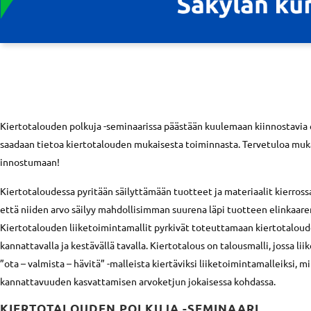
Kiertotalouden polkuja -seminaarissa päästään kuulemaan kiinnostavia 
saadaan tietoa kiertotalouden mukaisesta toiminnasta. Tervetuloa mu
innostumaan!
Kiertotaloudessa pyritään säilyttämään tuotteet ja materiaalit kierros
että niiden arvo säilyy mahdollisimman suurena läpi tuotteen elinkaaren
Kiertotalouden liiketoimintamallit pyrkivät toteuttamaan kiertotaloude
kannattavalla ja kestävällä tavalla. Kiertotalous on talousmalli, jossa li
”ota – valmista – hävitä” -malleista kiertäviksi liiketoimintamalleiksi, m
kannattavuuden kasvattamisen arvoketjun jokaisessa kohdassa.
KIERTOTALOUDEN POLKUJA -SEMINAARI