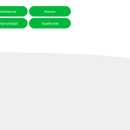
anketarinat
Nuoriso
kariyrittäjät
Tapahtumat