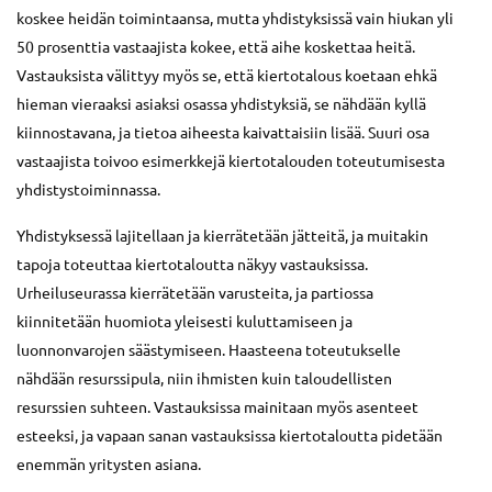
koskee heidän toimintaansa, mutta yhdistyksissä vain hiukan yli
50 prosenttia vastaajista kokee, että aihe koskettaa heitä.
Vastauksista välittyy myös se, että kiertotalous koetaan ehkä
hieman vieraaksi asiaksi osassa yhdistyksiä, se nähdään kyllä
kiinnostavana, ja tietoa aiheesta kaivattaisiin lisää. Suuri osa
vastaajista toivoo esimerkkejä kiertotalouden toteutumisesta
yhdistystoiminnassa.
Yhdistyksessä lajitellaan ja kierrätetään jätteitä, ja muitakin
tapoja toteuttaa kiertotaloutta näkyy vastauksissa.
Urheiluseurassa kierrätetään varusteita, ja partiossa
kiinnitetään huomiota yleisesti kuluttamiseen ja
luonnonvarojen säästymiseen. Haasteena toteutukselle
nähdään resurssipula, niin ihmisten kuin taloudellisten
resurssien suhteen. Vastauksissa mainitaan myös asenteet
esteeksi, ja vapaan sanan vastauksissa kiertotaloutta pidetään
enemmän yritysten asiana.