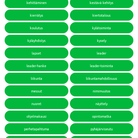
kehittäminen
kestävä kehitys
kierrätys
kiertotalous
koulutus
kylätoiminta
kyläyhdistys
kysely
lapset
leader
leader-hanke
leader-toiminta
liikunta
liikuntamahdollisuus
messut
nimimuutos
nuoret
näyttely
ohjelmakausi
opintomatka
perhetapahtuma
pyhäjärviseutu