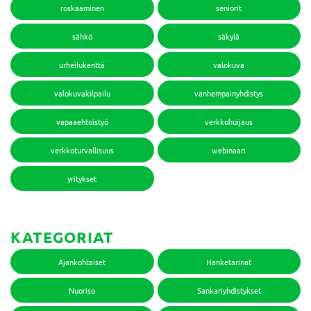
roskaaminen
seniorit
sähkö
säkylä
urheilukenttä
valokuva
valokuvakilpailu
vanhempainyhdistys
vapaaehtoistyö
verkkohuijaus
verkkoturvallisuus
webinaari
yritykset
KATEGORIAT
Ajankohtaiset
Hanketarinat
Nuoriso
Sankariyhdistykset