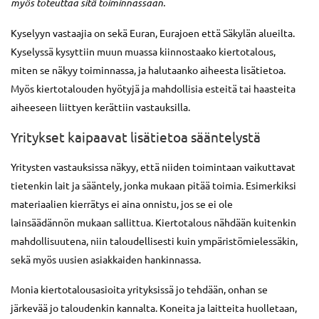
myös toteuttaa sitä toiminnassaan.
Kyselyyn vastaajia on sekä Euran, Eurajoen että Säkylän alueilta.
Kyselyssä kysyttiin muun muassa kiinnostaako kiertotalous,
miten se näkyy toiminnassa, ja halutaanko aiheesta lisätietoa.
Myös kiertotalouden hyötyjä ja mahdollisia esteitä tai haasteita
aiheeseen liittyen kerättiin vastauksilla.
Yritykset kaipaavat lisätietoa sääntelystä
Yritysten vastauksissa näkyy, että niiden toimintaan vaikuttavat
tietenkin lait ja sääntely, jonka mukaan pitää toimia. Esimerkiksi
materiaalien kierrätys ei aina onnistu, jos se ei ole
lainsäädännön mukaan sallittua. Kiertotalous nähdään kuitenkin
mahdollisuutena, niin taloudellisesti kuin ympäristömielessäkin,
sekä myös uusien asiakkaiden hankinnassa.
Monia kiertotalousasioita yrityksissä jo tehdään, onhan se
järkevää jo taloudenkin kannalta. Koneita ja laitteita huolletaan,