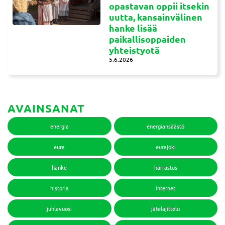
opastavan oppii itsekin
uutta, kansainvälinen
hanke lisää
paikallisoppaiden
yhteistyotä
5.6.2026
AVAINSANAT
energia
energiansäästö
eura
eurajoki
hanke
harrastus
historia
internet
juhlavuosi
jätelajittelu