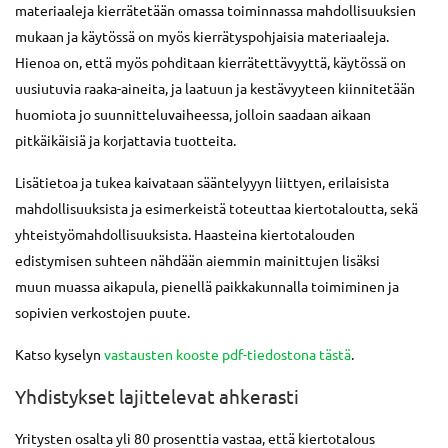
materiaaleja kierrätetään omassa toiminnassa mahdollisuuksien
mukaan ja käytössä on myös kierrätyspohjaisia materiaaleja.
Hienoa on, että myös pohditaan kierrätettävyyttä, käytössä on
uusiutuvia raaka-aineita, ja laatuun ja kestävyyteen kiinnitetään
huomiota jo suunnitteluvaiheessa, jolloin saadaan aikaan
pitkäikäisiä ja korjattavia tuotteita.
Lisätietoa ja tukea kaivataan sääntelyyyn liittyen, erilaisista
mahdollisuuksista ja esimerkeistä toteuttaa kiertotaloutta, sekä
yhteistyömahdollisuuksista. Haasteina kiertotalouden
edistymisen suhteen nähdään aiemmin mainittujen lisäksi
muun muassa aikapula, pienellä paikkakunnalla toimiminen ja
sopivien verkostojen puute.
Katso kyselyn
vastausten kooste pdf-tiedostona tästä
.
Yhdistykset lajittelevat ahkerasti
Yritysten osalta yli 80 prosenttia vastaa, että kiertotalous