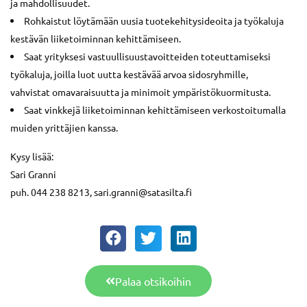
ja mahdollisuudet.
Rohkaistut löytämään uusia tuotekehitysideoita ja työkaluja
kestävän liiketoiminnan kehittämiseen.
Saat yrityksesi vastuullisuustavoitteiden toteuttamiseksi
työkaluja, joilla luot uutta kestävää arvoa sidosryhmille,
vahvistat omavaraisuutta ja minimoit ympäristökuormitusta.
Saat vinkkejä liiketoiminnan kehittämiseen verkostoitumalla
muiden yrittäjien kanssa.
Kysy lisää:
Sari Granni
puh. 044 238 8213, sari.granni@satasilta.fi
Palaa otsikoihin