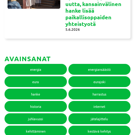
uutta, kansainvälinen
hanke lisää
paikallisoppaiden
yhteistyotä
5.6.2026
AVAINSANAT
energia
energiansäästö
eura
eurajoki
hanke
harrastus
historia
internet
juhlavuosi
jätelajittelu
kehittäminen
kestävä kehitys