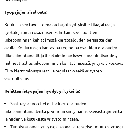
Työpajojen sisällöstä:
Koulutuksen tavoitteena on tarjota yrityksille tilaa, aikaa ja
työkaluja oman osaamisen kehittämiseen pohtien
liiketoiminnan kehittämistä kiertotalouden periaatteiden
avulla. Koulutuksen kantavina teemoina ovat kiertotalouden
liiketoimintamallit ja liiketoiminnan kasvun mahdollisuudet,
hiilineutraalius liiketoiminnan kehittämisessä, yrityksiä koskeva
EU:n kiertotalouspaketti ja regulaatio sekä yritysten
vastuullisuus.
Kehittämistyöpajan hyödyt yrityksille:
Saat käytännön tietoutta kiertotalouden
liiketoimintamalleista ja vihreän siirtymän keskeisistä ajureista
ja niiden vaikutuksista yritystoimintaan.
Tunnistat oman yrityksesi kannalta keskeiset muutostarpeet