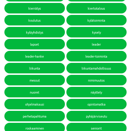
kierrätys
kiertotalous
koulutus
kylätoiminta
kyläyhdistys
kysely
lapset
leader
leader-hanke
leader-toiminta
liikunta
liikuntamahdollisuus
messut
nimimuutos
nuoret
näyttely
ohjelmakausi
opintomatka
perhetapahtuma
pyhäjärviseutu
roskaaminen
seniorit