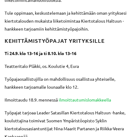
liiketoimintamahdollisuuksia.
Tule oppimaan, keskustelemaan ja kehittämään oman yrityksesi
kiertotalouden mukaista liiketoimintaa Kiertotalous Haltuun -
hankkeen tarjoamiin kehittämistyöpajoihin.
KEHITTÄMISTYÖPAJAT YRITYKSILLE
Ti 24.9. klo 13-16 ja ti 8.10. klo 13-16
Teatteritalo Pläkki, os. Koulutie 4, Eura
Työpajaosallistujilla on mahdollisuus osallistua yhteiselle,
hankkeen tarjoamalle lounaalle klo 12.
Ilmoittaudu 18.9. mennessä
ilmoittautumislomakkeella
Työpajat tarjoaa Leader Satasillan Kiertotalous Haltuun -hanke,
kouluttajina toimivat Suomen Ympäristöopisto Syklin
kiertotalousasiantuntijat Nina Maarit Partanen ja Riikka-Veera
Kankaanpää.