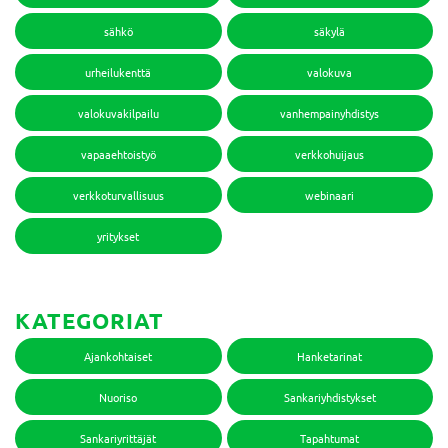
sähkö
säkylä
urheilukenttä
valokuva
valokuvakilpailu
vanhempainyhdistys
vapaaehtoistyö
verkkohuijaus
verkkoturvallisuus
webinaari
yritykset
KATEGORIAT
Ajankohtaiset
Hanketarinat
Nuoriso
Sankariyhdistykset
Sankariyrittäjät
Tapahtumat