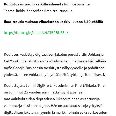
Koulutus on avoin kaikille aiheesta kiinnostuneille!
Teams -linkki lähetetään ilmoittautuneille.
Ilmoittaudu mukaan viimeistään keskiviikkona 8.10. täällä:
https://forms.gle/cehJfNzM3B2BUS3u6
Koulutus keskittyy digitaalisen jakelun perusteisiin Johkun ja
GetYourGuide -alustojen näkökulmasta. Ohjelmassa käsitellään
myös Google Businessin merkitystä näkyvyydelle ja pohditaan
yhdessä, miten voidaan hyödyntää näitä työkaluja itsenäisesti.
Kouluttajana toimii DigiPro Liiketoiminnan Kirsi Mikkola. Kirsi
on toiminut 25 vuoden ajan matkailuyritysten ja
matkailukohteiden digitaalisen liiketoiminnan asiantuntija,
valmentaja sekä sparraajana. Hän on auttanut satoja yrityksiä
digitaalisen jakelun, myynnin ja markkinoinnin sekä verkostojen