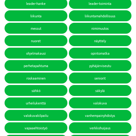
leader-hanke
leader-toiminta
liikunta
liikuntamahdollisuus
messut
nimimuutos
nuoret
näyttely
ohjelmakausi
opintomatka
perhetapahtuma
pyhäjärviseutu
roskaaminen
seniorit
sähkö
säkylä
urheilukenttä
valokuva
valokuvakilpailu
vanhempainyhdistys
vapaaehtoistyö
verkkohuijaus