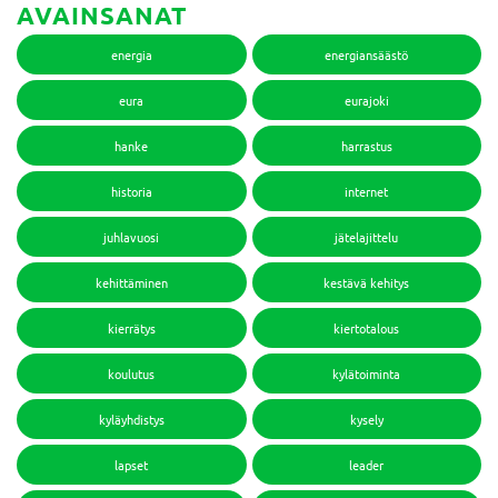
AVAINSANAT
energia
energiansäästö
eura
eurajoki
hanke
harrastus
historia
internet
juhlavuosi
jätelajittelu
kehittäminen
kestävä kehitys
kierrätys
kiertotalous
koulutus
kylätoiminta
kyläyhdistys
kysely
lapset
leader