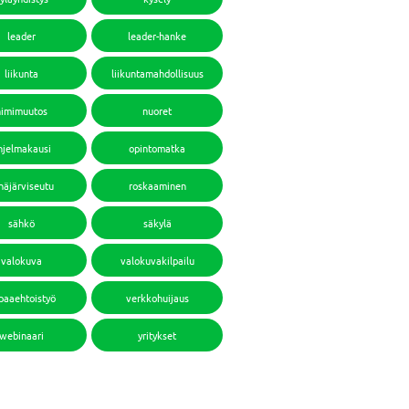
leader
leader-hanke
liikunta
liikuntamahdollisuus
nimimuutos
nuoret
hjelmakausi
opintomatka
häjärviseutu
roskaaminen
sähkö
säkylä
valokuva
valokuvakilpailu
paaehtoistyö
verkkohuijaus
webinaari
yritykset