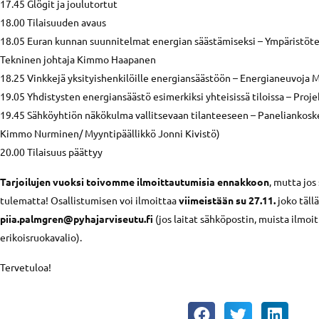
17.45 Glögit ja joulutortut
18.00 Tilaisuuden avaus
18.05 Euran kunnan suunnitelmat energian säästämiseksi – Ympäristöte
Tekninen johtaja Kimmo Haapanen
18.25 Vinkkejä yksityishenkilöille energiansäästöön – Energianeuvoja 
19.05 Yhdistysten energiansäästö esimerkiksi yhteisissä tiloissa – Projek
19.45 Sähköyhtiön näkökulma vallitsevaan tilanteeseen – Paneliankosk
Kimmo Nurminen/ Myyntipäällikkö Jonni Kivistö)
20.00 Tilaisuus päättyy
Tarjoilujen vuoksi toivomme ilmoittautumisia ennakkoon
, mutta jos
tulematta! Osallistumisen voi ilmoittaa
viimeistään su 27.11.
joko täll
piia.palmgren@pyhajarviseutu.fi
(jos laitat sähköpostin, muista ilmo
erikoisruokavalio).
Tervetuloa!