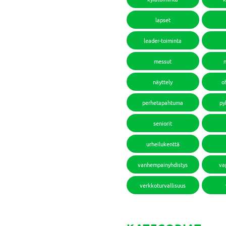
lapset
leader-toiminta
messut
näyttely
o
perhetapahtuma
py
seniorit
urheilukenttä
vanhempainyhdistys
va
verkkoturvallisuus