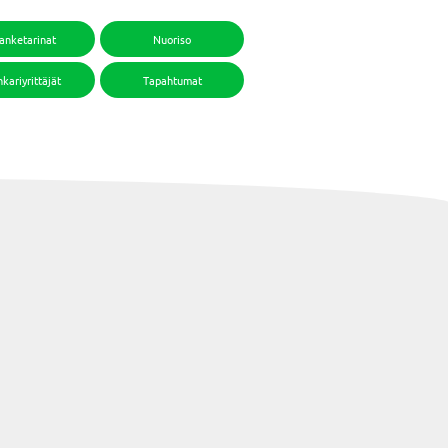
anketarinat
Nuoriso
kariyrittäjät
Tapahtumat