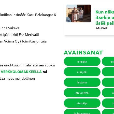
Kun näke
kniikan insinööri Satu Palokangas &
itsekin 
lisää pa
5.6.2026
Minna Sukeva
tipäällikkö Esa Merivalli
en Voima Oy (Toimitusjohtaja
AVAINSANAT
energia
en
 se unohtuu, niin älä jätä sen vuoksi
ä
VERKKOLOMAKKEELLA
tai
eurajoki
ittaa myös mahdollinen
historia
jätelajittelu
k
kierrätys
k
kylätoiminta
k