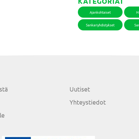
KATEGORIAT
Ajankohtaiset
H
Sankariyhdistykset
San
stä
Uutiset
Yhteystiedot
le