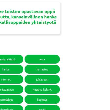
e toisten opastavan oppii
uutta, kansainvälinen hanke
ikallisoppaiden yhteistyotä
ergiansäästö
eura
hanke
harrastus
internet
juhlavuosi
ehittäminen
kestävä kehitys
iertotalous
koulutus
yläyhdistys
kysely