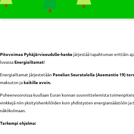
Pitovoimaa Pyhäjärviseudulle-hanke
järjestää tapahtuman erittäin aja
luvassa
Energiailtamat
!
Energiailtamat järjestetään
Panelian Seuratalolla (Asemantie 19) tors
maksuton ja
kaikille avoin.
Puheenvuoroissa kuullaan Euran kunnan suunnittelemista toimenpiteis
vinkkejä niin yksityishenkilöiden kuin yhdistysten energiansäästöön j
näkökulmaan.
Tarkempi ohjelma: