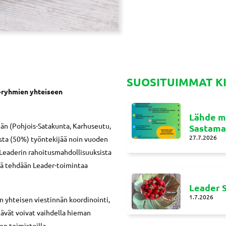
SUOSITUIMMAT K
-ryhmien yhteiseen
Lähde m
än (Pohjois-Satakunta, Karhuseutu,
Sastamal
27.7.2026
ista (50%) työntekijää noin vuoden
Leaderin rahoitusmahdollisuuksista
ekä tehdään Leader-toimintaa
Leader S
1.7.2026
 yhteisen viestinnän koordinointi,
ävät voivat vaihdella hieman
en toimistoilla