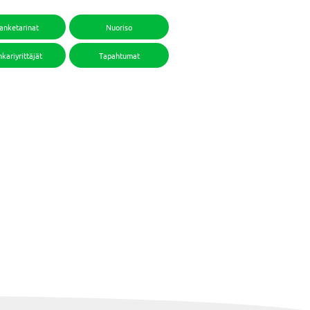
anketarinat
Nuoriso
kariyrittäjät
Tapahtumat