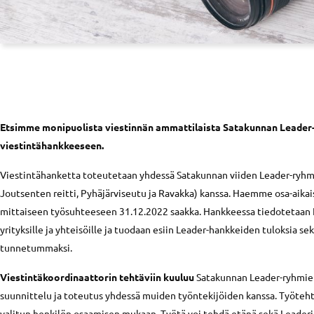
Etsimme monipuolista viestinnän ammattilaista Satakunnan Leader
viestintähankkeeseen.
Viestintähanketta toteutetaan yhdessä Satakunnan viiden Leader-ryhm
Joutsenten reitti, Pyhäjärviseutu ja Ravakka) kanssa. Haemme osa-aika
mittaiseen työsuhteeseen 31.12.2022 saakka. Hankkeessa tiedotetaan 
yrityksille ja yhteisöille ja tuodaan esiin Leader-hankkeiden tuloksia s
tunnetummaksi.
Viestintäkoordinaattorin tehtäviin kuuluu
Satakunnan Leader-ryhmien
suunnittelu ja toteutus yhdessä muiden työntekijöiden kanssa. Työteht
valitun henkilön osaamisen mukaan. Työtä voi tehdä etänä sekä Leaderi