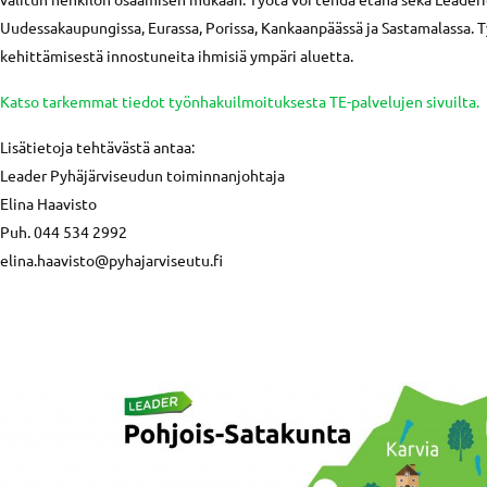
Uudessakaupungissa, Eurassa, Porissa, Kankaanpäässä ja Sastamalassa
kehittämisestä innostuneita ihmisiä ympäri aluetta.
Katso tarkemmat tiedot työnhakuilmoituksesta TE-palvelujen sivuilta.
Lisätietoja tehtävästä antaa:
Leader Pyhäjärviseudun toiminnanjohtaja
Elina Haavisto
Puh. 044 534 2992
elina.haavisto@pyhajarviseutu.fi