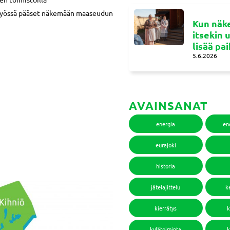
. Työssä pääset näkemään maaseudun
Kun näke
itsekin 
lisää pa
5.6.2026
AVAINSANAT
energia
en
eurajoki
historia
jätelajittelu
k
kierrätys
k
kylätoiminta
k