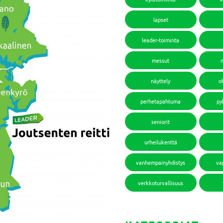
lapset
leader-toiminta
messut
näyttely
o
perhetapahtuma
py
seniorit
urheilukenttä
vanhempainyhdistys
va
verkkoturvallisuus