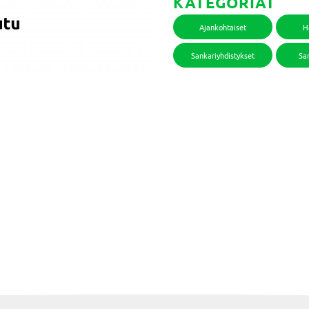
KATEGORIAT
Ajankohtaiset
H
Sankariyhdistykset
San