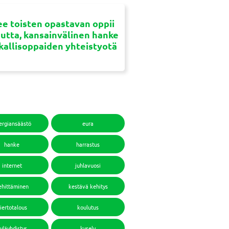
e toisten opastavan oppii
uutta, kansainvälinen hanke
ikallisoppaiden yhteistyotä
ergiansäästö
eura
hanke
harrastus
internet
juhlavuosi
ehittäminen
kestävä kehitys
iertotalous
koulutus
yläyhdistys
kysely