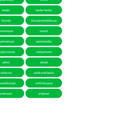
leader
leader-hanke
liikunta
liikuntamahdollisuus
nimimuutos
nuoret
hjelmakausi
opintomatka
häjärviseutu
roskaaminen
sähkö
säkylä
valokuva
valokuvakilpailu
paaehtoistyö
verkkohuijaus
webinaari
yritykset