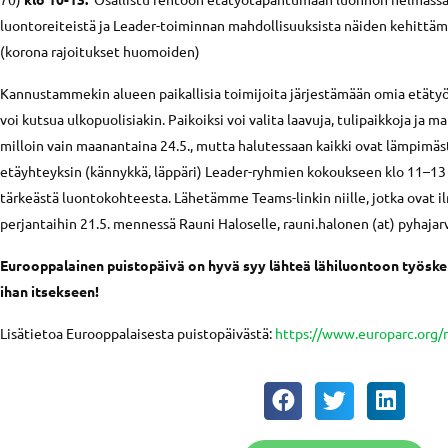
luontoreiteistä ja Leader-toiminnan mahdollisuuksista näiden kehittämis
(korona rajoitukset huomoiden)
Kannustammekin alueen paikallisia toimijoita järjestämään omia etätyö-
voi kutsua ulkopuolisiakin. Paikoiksi voi valita laavuja, tulipaikkoja ja 
milloin vain maanantaina 24.5., mutta halutessaan kaikki ovat lämpimäst
etäyhteyksin (kännykkä, läppäri) Leader-ryhmien kokoukseen klo 11–13
tärkeästä luontokohteesta. Lähetämme Teams-linkin niille, jotka ovat 
perjantaihin 21.5. mennessä Rauni Haloselle, rauni.halonen (at) pyhajarv
Eurooppalainen puistopäivä on hyvä syy lähteä lähiluontoon työske
ihan itsekseen!
Lisätietoa Eurooppalaisesta puistopäivästä:
https://www.europarc.org/