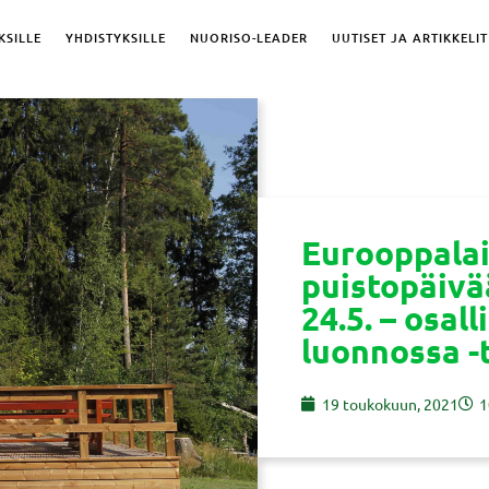
KSILLE
YHDISTYKSILLE
NUORISO-LEADER
UUTISET JA ARTIKKELIT
Eurooppalai
puistopäivä
24.5. – osal
luonnossa 
19 toukokuun, 2021
1