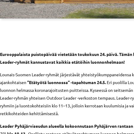
Eurooppalaista puistopäivää vietetään toukokuun 24. päivä. Tämän
Leader-ryhmät kannustavat kaikkia etätöihin luonnonhelmaan!
Lounais-Suomen Leader-ryhmät järjestävät yhteistyökumppaneidensa k
ajankohtaisen
”Etätyötä luonnossa” -tapahtuman 24.5.
Eri puolilla L
luonnon helmassa koronarajoitusten puitteissa. Kyseessä on seitsemän
Leader-ryhmän yhteisen Outdoor Leader -verkoston tempaus. Leader-ry
ryhmiin ja luontokohteisiin klo 11–13, jolloin kerrotaan kuulumisia ja va
retkikohteiden kehittämisestä.
Leader Pyhäjärviseudun alueella kokoonnutaan Pyhäjärven rantaan E
70)
klo 10-13.
Osallistu rentoon etätyötapahtumaan luonnon helmassa