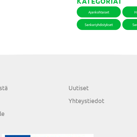
KATEGORIAT
Ajankohtaiset
H
Sankariyhdistykset
San
stä
Uutiset
Yhteystiedot
le