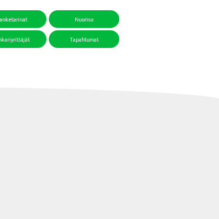
anketarinat
Nuoriso
kariyrittäjät
Tapahtumat