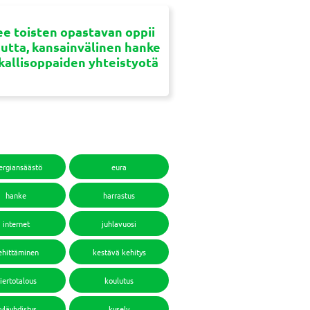
e toisten opastavan oppii
uutta, kansainvälinen hanke
ikallisoppaiden yhteistyotä
ergiansäästö
eura
hanke
harrastus
internet
juhlavuosi
ehittäminen
kestävä kehitys
iertotalous
koulutus
yläyhdistys
kysely