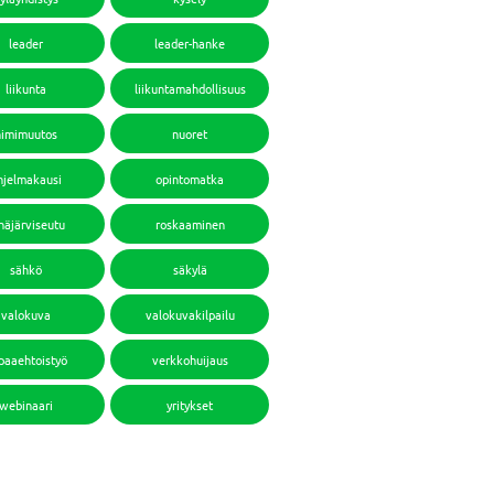
leader
leader-hanke
liikunta
liikuntamahdollisuus
nimimuutos
nuoret
hjelmakausi
opintomatka
häjärviseutu
roskaaminen
sähkö
säkylä
valokuva
valokuvakilpailu
paaehtoistyö
verkkohuijaus
webinaari
yritykset