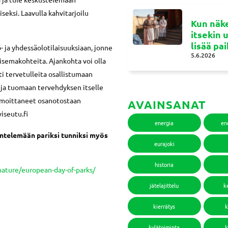
eksi. Laavulla kahvitarjoilu
Kun näke
itsekin 
lisää pa
 ja yhdessäolotilaisuuksiaan, jonne
5.6.2026
maisemakohteita. Ajankohta voi olla
i tervetulleita osallistumaan
 ja tuomaan tervehdyksen itselle
ilmoittaneet osanotostaan
AVAINSANAT
iseutu.fi
energia
en
ntelemään pariksi tunniksi myös
eurajoki
historia
nature/european-day-of-parks/
jätelajittelu
k
kierrätys
k
kylätoiminta
k