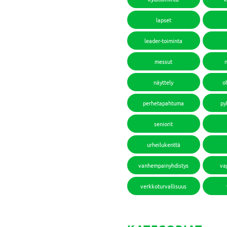
lapset
leader-toiminta
messut
näyttely
o
perhetapahtuma
py
seniorit
urheilukenttä
vanhempainyhdistys
va
verkkoturvallisuus