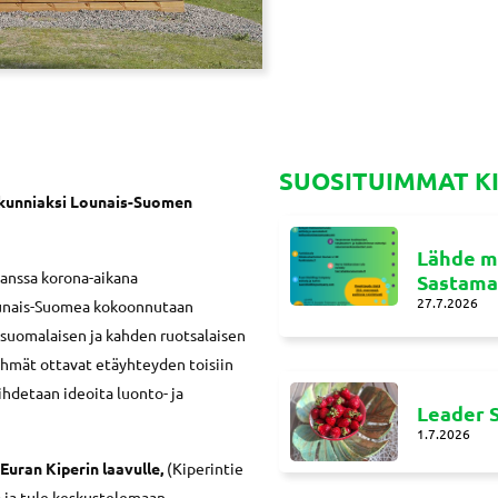
SUOSITUIMMAT K
 kunniaksi Lounais-Suomen
Lähde m
anssa korona-aikana
Sastamal
27.7.2026
ounais-Suomea kokoonnutaan
 suomalaisen ja kahden ruotsalaisen
hmät ottavat etäyhteyden toisiin
ihdetaan ideoita luonto- ja
Leader S
1.7.2026
uran Kiperin laavulle,
(Kiperintie
 ja tule keskustelemaan