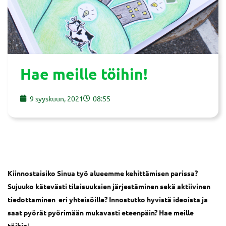
Hae meille töihin!
9 syyskuun, 2021
08:55
Kiinnostaisiko Sinua työ alueemme kehittämisen parissa?
Sujuuko kätevästi tilaisuuksien järjestäminen sekä aktiivinen
tiedottaminen eri yhteisöille? Innostutko hyvistä ideoista ja
saat pyörät pyörimään mukavasti eteenpäin? Hae meille
töihin
!