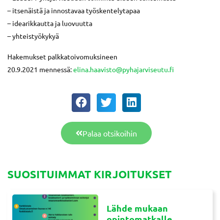
– itsenäistä ja innostavaa työskentelytapaa
– idearikkautta ja luovuutta
– yhteistyökykyä
Hakemukset palkkatoivomuksineen
20.9.2021 mennessä:
elina.haavisto@pyhajarviseutu.fi
Palaa otsikoihin
SUOSITUIMMAT KIRJOITUKSET
Lähde mukaan
opintomatkalle