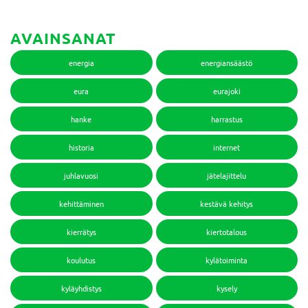
AVAINSANAT
energia
energiansäästö
eura
eurajoki
hanke
harrastus
historia
internet
juhlavuosi
jätelajittelu
kehittäminen
kestävä kehitys
kierrätys
kiertotalous
koulutus
kylätoiminta
kyläyhdistys
kysely