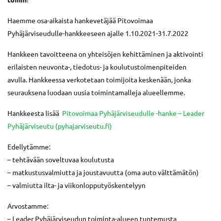
Haemme osa-aikaista hankevetäjää Pitovoimaa
Pyhäjärviseudulle-hankkeeseen ajalle 1.10.2021-31.7.2022
Hankkeen tavoitteena on yhteisöjen kehittäminen ja aktivointi
erilaisten neuvonta-, tiedotus- ja koulutustoimenpiteiden
avulla. Hankkeessa verkotetaan toimijoita keskenään, jonka
seurauksena luodaan uusia toimintamalleja alueellemme.
Hankkeesta lisää
Pitovoimaa Pyhäjärviseudulle -hanke – Leader
Pyhäjärviseutu (pyhajarviseutu.fi)
Edellytämme:
– tehtävään soveltuvaa koulutusta
– matkustusvalmiutta ja joustavuutta (oma auto välttämätön)
– valmiutta ilta- ja viikonlopputyöskentelyyn
Arvostamme:
– Leader Pyhäjärviseudun toiminta-alueen tuntemusta