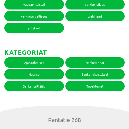
vapaaehtoistyö
verkkohuijaus
verkkoturvallisuus
webinaari
yritykset
KATEGORIAT
Ajankohtaiset
Hanketarinat
Nuoriso
Sankariyhdistykset
Sankariyrittäjät
Tapahtumat
Rantatie 268