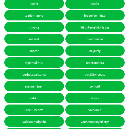
lapset
leader
leader-hanke
leader-toiminta
liikunta
liikuntamahdollisuus
messut
nimimuutos
nuoret
näyttely
ohjelmakausi
opintomatka
perhetapahtuma
pyhäjärviseutu
roskaaminen
seniorit
sähkö
säkylä
urheilukenttä
valokuva
valokuvakilpailu
vanhempainyhdistys