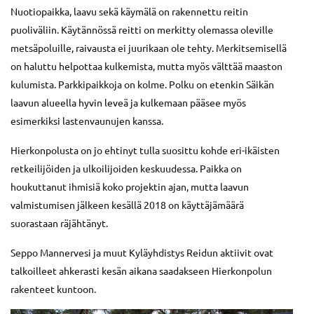
Nuotiopaikka, laavu sekä käymälä on rakennettu reitin
puoliväliin. Käytännössä reitti on merkitty olemassa oleville
metsäpoluille, raivausta ei juurikaan ole tehty. Merkitsemisellä
on haluttu helpottaa kulkemista, mutta myös välttää maaston
kulumista. Parkkipaikkoja on kolme. Polku on etenkin Säikän
laavun alueella hyvin leveä ja kulkemaan pääsee myös
esimerkiksi lastenvaunujen kanssa.
Hierkonpolusta on jo ehtinyt tulla suosittu kohde eri-ikäisten
retkeilijöiden ja ulkoilijoiden keskuudessa. Paikka on
houkuttanut ihmisiä koko projektin ajan, mutta laavun
valmistumisen jälkeen kesällä 2018 on käyttäjämäärä
suorastaan räjähtänyt.
Seppo Mannervesi ja muut Kyläyhdistys Reidun aktiivit ovat
talkoilleet ahkerasti kesän aikana saadakseen Hierkonpolun
rakenteet kuntoon.