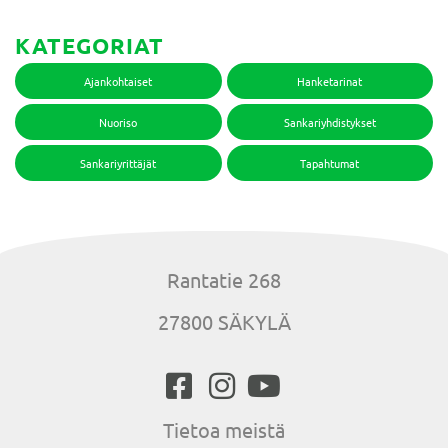
KATEGORIAT
Ajankohtaiset
Hanketarinat
Nuoriso
Sankariyhdistykset
Sankariyrittäjät
Tapahtumat
Rantatie 268
27800 SÄKYLÄ
Tietoa meistä