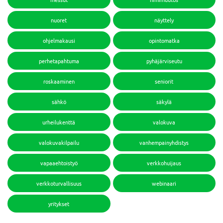
nuoret
näyttely
ohjelmakausi
opintomatka
perhetapahtuma
pyhäjärviseutu
roskaaminen
seniorit
sähkö
säkylä
urheilukenttä
valokuva
valokuvakilpailu
vanhempainyhdistys
vapaaehtoistyö
verkkohuijaus
verkkoturvallisuus
webinaari
yritykset