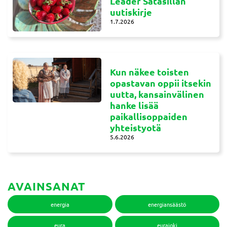
Leader Satasillan
uutiskirje
1.7.2026
Kun näkee toisten
opastavan oppii itsekin
uutta, kansainvälinen
hanke lisää
paikallisoppaiden
yhteistyotä
5.6.2026
AVAINSANAT
energia
energiansäästö
eura
eurajoki