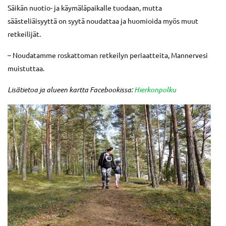
Säikän nuotio- ja käymäläpaikalle tuodaan, mutta
säästeliäisyyttä on syytä noudattaa ja huomioida myös muut
retkeilijät.
– Noudatamme roskattoman retkeilyn periaatteita, Mannervesi
muistuttaa.
Lisätietoa ja alueen kartta Facebookissa:
Hierkonpolku