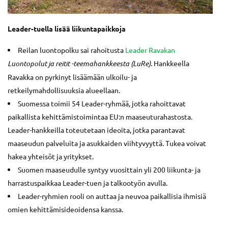
Leader-tuella lisää liikuntapaikkoja
Reilan luontopolku sai rahoitusta
Leader Ravakan
Luontopolut ja reitit -teemahankkeesta (LuRe)
. Hankkeella
Ravakka on pyrkinyt lisäämään ulkoilu- ja
retkeilymahdollisuuksia alueellaan.
Suomessa toimii 54 Leader-ryhmää, jotka rahoittavat
paikallista kehittämistoimintaa EU:n maaseuturahastosta.
Leader-hankkeilla toteutetaan ideoita, jotka parantavat
maaseudun palveluita ja asukkaiden viihtyvyyttä. Tukea voivat
hakea yhteisöt ja yritykset.
Suomen maaseudulle syntyy vuosittain yli 200 liikunta- ja
harrastuspaikkaa Leader-tuen ja talkootyön avulla.
Leader-ryhmien rooli on auttaa ja neuvoa paikallisia ihmisiä
omien kehittämisideoidensa kanssa.