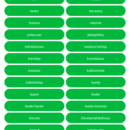
hanke
harrastus
historia
internet
juhlavuosi
jätelajittelu
kehittäminen
kestävä kehitys
kierrätys
kiertotalous
koulutus
kylätoiminta
kyläyhdistys
kysely
lapset
leader
leader-hanke
leader-toiminta
liikunta
liikuntamahdollisuus
messut
nimimuutos