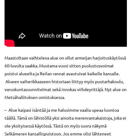
Maastoltaan vaihteleva alue on ollut armeijan harjoituskäytössä
60-luvulta saakka. Muutama vuosi sitten puolustusvoimat
poistui alueelta ja Reilan rannat avautuivat kaikelle kansalle.
Alueen vaiherikkaaseen historiaan liittyy myös puutarhakoulu,
varuskuntasuunnitelmat sekä innokas viihdeyrittäjä. Nyt alue on
Metsähallituksen omistuksessa.
– Alue kaipasi isäntää ja me halusimme vaalia upeaa luontoa
täällä. Tämä on lähistöllä yksi ainoita merenrantakaistoja, joka ei
ole yksityisessä käytössä. Tästä on myös suora näkymä
Selkämeren kansallispuistoon. Jos emme olisi lähteneet