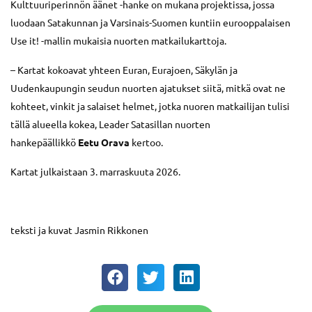
Kulttuuriperinnön äänet -hanke on mukana projektissa, jossa
luodaan Satakunnan ja Varsinais-Suomen kuntiin eurooppalaisen
Use it! -mallin mukaisia nuorten matkailukarttoja.
– Kartat kokoavat yhteen Euran, Eurajoen, Säkylän ja
Uudenkaupungin seudun nuorten ajatukset siitä, mitkä ovat ne
kohteet, vinkit ja salaiset helmet, jotka nuoren matkailijan tulisi
tällä alueella kokea, Leader Satasillan nuorten
hankepäällikkö
Eetu Orava
kertoo.
Kartat julkaistaan 3. marraskuuta 2026.
teksti ja kuvat Jasmin Rikkonen