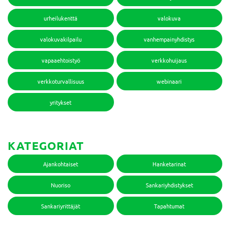
urheilukenttä
valokuva
valokuvakilpailu
vanhempainyhdistys
vapaaehtoistyö
verkkohuijaus
verkkoturvallisuus
webinaari
yritykset
KATEGORIAT
Ajankohtaiset
Hanketarinat
Nuoriso
Sankariyhdistykset
Sankariyrittäjät
Tapahtumat