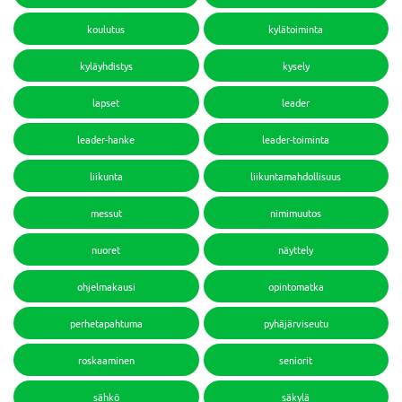
koulutus
kylätoiminta
kyläyhdistys
kysely
lapset
leader
leader-hanke
leader-toiminta
liikunta
liikuntamahdollisuus
messut
nimimuutos
nuoret
näyttely
ohjelmakausi
opintomatka
perhetapahtuma
pyhäjärviseutu
roskaaminen
seniorit
sähkö
säkylä