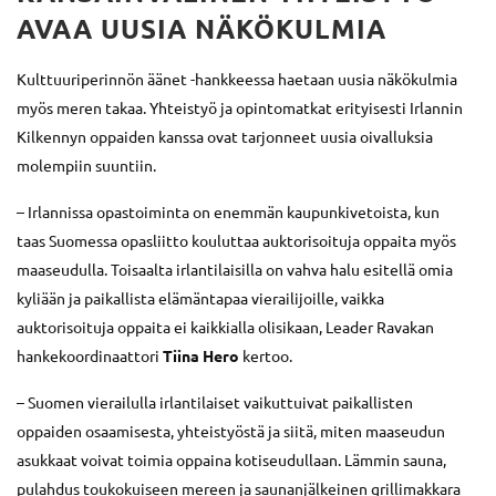
AVAA UUSIA NÄKÖKULMIA
Kulttuuriperinnön äänet -hankkeessa haetaan uusia näkökulmia
myös meren takaa. Yhteistyö ja opintomatkat erityisesti Irlannin
Kilkennyn oppaiden kanssa ovat tarjonneet uusia oivalluksia
molempiin suuntiin.
– Irlannissa opastoiminta on enemmän kaupunkivetoista, kun
taas Suomessa opasliitto kouluttaa auktorisoituja oppaita myös
maaseudulla. Toisaalta irlantilaisilla on vahva halu esitellä omia
kyliään ja paikallista elämäntapaa vierailijoille, vaikka
auktorisoituja oppaita ei kaikkialla olisikaan, Leader Ravakan
hankekoordinaattori
Tiina Hero
kertoo.
– Suomen vierailulla irlantilaiset vaikuttuivat paikallisten
oppaiden osaamisesta, yhteistyöstä ja siitä, miten maaseudun
asukkaat voivat toimia oppaina kotiseudullaan. Lämmin sauna,
pulahdus toukokuiseen mereen ja saunanjälkeinen grillimakkara