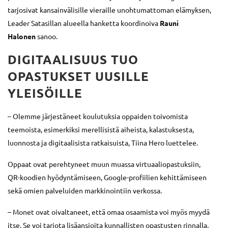
tarjosivat kansainvälisille vieraille unohtumattoman elämyksen,
Leader Satasillan alueella hanketta koordinoiva
Rauni
Halonen
sanoo.
DIGITAALISUUS TUO
OPASTUKSET UUSILLE
YLEISÖILLE
– Olemme järjestäneet koulutuksia oppaiden toivomista
teemoista, esimerkiksi merellisistä aiheista, kalastuksesta,
luonnosta ja digitaalisista ratkaisuista, Tiina Hero luettelee.
Oppaat ovat perehtyneet muun muassa virtuaaliopastuksiin,
QR-koodien hyödyntämiseen, Google-profiilien kehittämiseen
sekä omien palveluiden markkinointiin verkossa.
– Monet ovat oivaltaneet, että omaa osaamista voi myös myydä
itse. Se voi tarjota lisäansioita kunnallisten opastusten rinnalla,