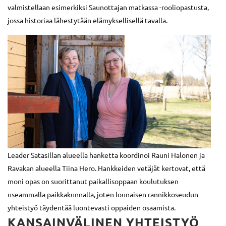
valmistellaan esimerkiksi Saunottajan matkassa -rooliopastusta,
jossa historiaa lähestytään elämyksellisellä tavalla.
Leader Satasillan alueella hanketta koordinoi Rauni Halonen ja
Ravakan alueella Tiina Hero. Hankkeiden vetäjät kertovat, että
moni opas on suorittanut paikallisoppaan koulutuksen
useammalla paikkakunnalla, joten lounaisen rannikkoseudun
yhteistyö täydentää luontevasti oppaiden osaamista.
KANSAINVÄLINEN YHTEISTYÖ