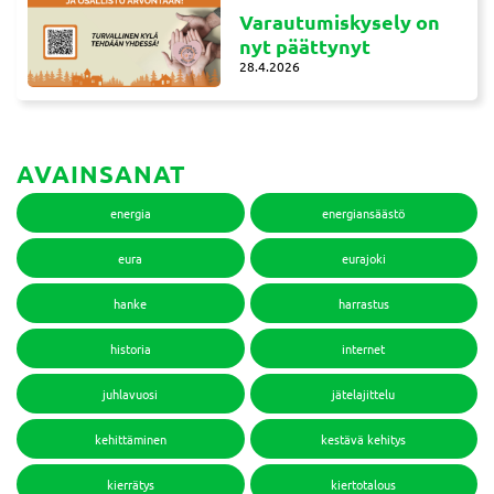
Varautumiskysely on
nyt päättynyt
28.4.2026
AVAINSANAT
energia
energiansäästö
eura
eurajoki
hanke
harrastus
historia
internet
juhlavuosi
jätelajittelu
kehittäminen
kestävä kehitys
kierrätys
kiertotalous