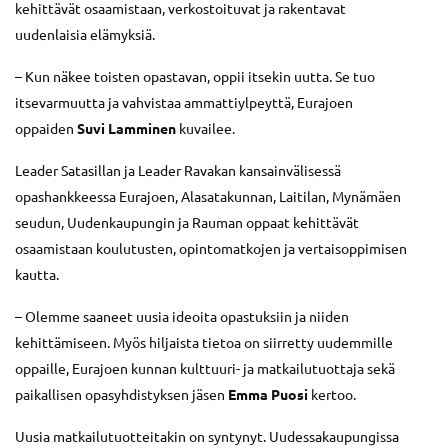
kehittävät osaamistaan, verkostoituvat ja rakentavat
uudenlaisia elämyksiä.
– Kun näkee toisten opastavan, oppii itsekin uutta. Se tuo
itsevarmuutta ja vahvistaa ammattiylpeyttä, Eurajoen
oppaiden
Suvi Lamminen
kuvailee.
Leader Satasillan ja Leader Ravakan kansainvälisessä
opashankkeessa Eurajoen, Alasatakunnan, Laitilan, Mynämäen
seudun, Uudenkaupungin ja Rauman oppaat kehittävät
osaamistaan koulutusten, opintomatkojen ja vertaisoppimisen
kautta.
– Olemme saaneet uusia ideoita opastuksiin ja niiden
kehittämiseen. Myös hiljaista tietoa on siirretty uudemmille
oppaille, Eurajoen kunnan kulttuuri- ja matkailutuottaja sekä
paikallisen opasyhdistyksen jäsen
Emma Puosi
kertoo.
Uusia matkailutuotteitakin on syntynyt. Uudessakaupungissa