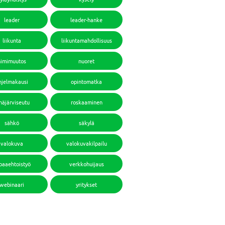
leader
leader-hanke
liikunta
liikuntamahdollisuus
nimimuutos
nuoret
hjelmakausi
opintomatka
häjärviseutu
roskaaminen
sähkö
säkylä
valokuva
valokuvakilpailu
paaehtoistyö
verkkohuijaus
webinaari
yritykset