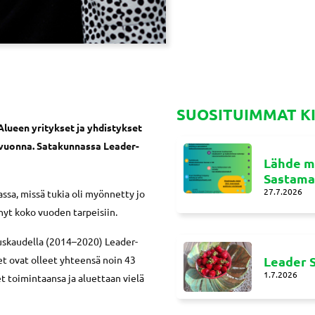
SUOSITUIMMAT K
 Alueen yritykset ja yhdistykset
ä vuonna. Satakunnassa Leader-
Lähde m
Sastamal
27.7.2026
assa, missä tukia oli myönnetty jo
nyt koko vuoden tarpeisiin.
tuskaudella (2014–2020) Leader-
t ovat olleet yhteensä noin 43
Leader S
1.7.2026
et toimintaansa ja aluettaan vielä