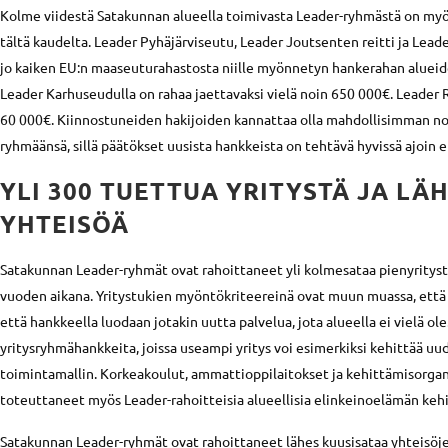
Kolme viidestä Satakunnan alueella toimivasta Leader-ryhmästä on my
tältä kaudelta. Leader Pyhäjärviseutu, Leader Joutsenten reitti ja Lead
jo kaiken EU:n maaseuturahastosta niille myönnetyn hankerahan alueidens
Leader Karhuseudulla on rahaa jaettavaksi vielä noin 650 000€. Leader R
60 000€. Kiinnostuneiden hakijoiden kannattaa olla mahdollisimman n
ryhmäänsä, sillä päätökset uusista hankkeista on tehtävä hyvissä ajoin
YLI 300 TUETTUA YRITYSTÄ JA LÄ
YHTEISÖÄ
Satakunnan Leader-ryhmät ovat rahoittaneet yli kolmesataa pienyritys
vuoden aikana. Yritystukien myöntökriteereinä ovat muun muassa, että 
että hankkeella luodaan jotakin uutta palvelua, jota alueella ei vielä o
yritysryhmähankkeita, joissa useampi yritys voi esimerkiksi kehittää u
toimintamallin. Korkeakoulut, ammattioppilaitokset ja kehittämisorgan
toteuttaneet myös Leader-rahoitteisia alueellisia elinkeinoelämän keh
Satakunnan Leader-ryhmät ovat rahoittaneet lähes kuusisataa yhteisöj