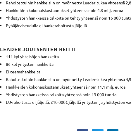
Rahoitettuihin hankkeisiin on myönnetty Leader-tukea yhteensä 2,8 
Hankkeiden kokonaiskustannukset yhteensä noin 4,8 milj. euroa
Yhdistysten hankkeissa talkoita on tehty yhteensä noin 16 000 tunt
Pyhäjärviseudulla ei hankerahoitusta jäljellä
LEADER JOUTSENTEN REITTI
111 kpl yhteisöjen hankkeita
86 kpl yritysten hankkeita
Ei teemahankkeita
Rahoitettuihin hankkeisiin on myönnetty Leader-tukea yhteensä 4,9 
Hankkeiden kokonaiskustannukset yhteensä noin 11,1 milj. euroa
Yhdistysten hankkeissa talkoita yhteensä noin 13 000 tuntia
EU-rahoitusta ei jäljellä, 210 000€ jäljellä yritysten ja yhdistysten v