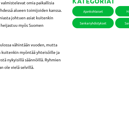
KATEGORIAT
 valmistelevat omia paikallisia
yhdessä alueen toimijoiden kanssa.
Ajankohtaiset
H
iasta johtuen asiat kuitenkin
Sankariyhdistykset
San
se heijastuu myös Suomen
tulossa vähintään vuoden, mutta
 kuitenkin myöntää yhteisöille ja
tä nykyisillä säännöillä. Ryhmien
 ole vielä selvillä.