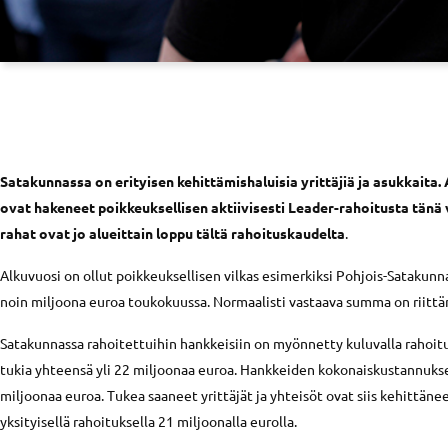
Satakunnassa on erityisen kehittämishaluisia yrittäjiä ja asukkaita.
ovat hakeneet poikkeuksellisen aktiivisesti Leader-rahoitusta tän
rahat ovat jo alueittain loppu tältä rahoituskaudelta
.
Alkuvuosi on ollut poikkeuksellisen vilkas esimerkiksi Pohjois-Satakunn
noin miljoona euroa toukokuussa. Normaalisti vastaava summa on riittä
Satakunnassa rahoitettuihin hankkeisiin on myönnetty kuluvalla rahoi
tukia yhteensä yli 22 miljoonaa euroa. Hankkeiden kokonaiskustannukse
miljoonaa euroa. Tukea saaneet yrittäjät ja yhteisöt ovat siis kehittäne
yksityisellä rahoituksella 21 miljoonalla eurolla.