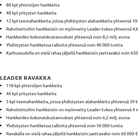
88 kpl yhteisöjen hankkeita
48 kpl yritysten hankkeita
12 kpl teemahankkeita, joissa yhdistysten alahankkeita yhteensä 10
Rahoitettuihin hankkeisiin on myönnetty Leader-tukea yhteensä 4,6 
Hankkeiden kokonaiskustannukset yhteensä noin 8,2 milj. euroa
Yhdistysten hankkeissa talkoita yhteensä noin 40 000 tuntia
Karhuseudulla on vielä rahaa jäljellä hankkeisiin jaettavaksi noin 65
LEADER RAVAKKA
118 kpl yhteisöjen hankkeita
46 kpl yritysten hankkeita
5 kpl teemahankkeita, joissa yhdistysten alahankkeita yhteensä 39 k
Rahoitettuihin hankkeisiin on myönnetty Leader-tukea yhteensä 4 m
Hankkeiden kokonaiskustannukset yhteensä noin 6,2 milj. euroa
Yhdistysten hankkeissa talkoita yhteensä noin 50 000 tuntia
Ravakalla on vielä rahaa jäljellä hankkeisiin jaettavaksi noin 60 000 €