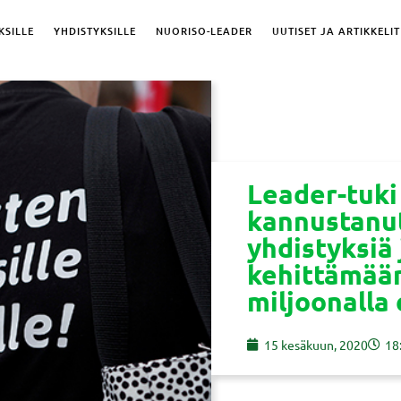
KSILLE
YHDISTYKSILLE
NUORISO-LEADER
UUTISET JA ARTIKKELIT
Leader-tuki
kannustanu
yhdistyksiä 
kehittämään
miljoonalla 
15 kesäkuun, 2020
18