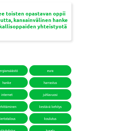
e toisten opastavan oppii
uutta, kansainvälinen hanke
ikallisoppaiden yhteistyotä
ergiansäästö
eura
hanke
harrastus
internet
juhlavuosi
ehittäminen
kestävä kehitys
iertotalous
koulutus
yläyhdistys
kysely