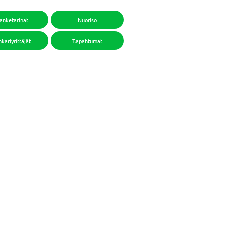
anketarinat
Nuoriso
kariyrittäjät
Tapahtumat