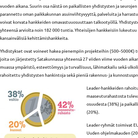
vuoden aikana. Suurin osa näistä on paikallisten yhdistysten ja seurojen er
parannettu oman paikkakunnan asuinviihtyvyyttä, palveluita ja harrast
voivat korvata hankkeiden omavastuuosuuttaan talkootyöllä. Yhdistyste
yhteensä arviolta noin 182 000 tuntia. Yhteisöjen hankkeisiin lukeutuu li
kansainvälisiä kehittämishankkeita.
Yhdistykset ovat voineet hakea pienempiin projekteihin (500–5000€) tu
joita on järjestetty Satakunnassa yhteensä 27 viiden viime vuoden aik
muassa ympäristö, esteettömyys ja turvallisuus, lähimatkailu sekä ulko
rahoitettu yhdistysten hankintoja sekä pieniä rakennus- ja kunnostuspr
Leader-hankkeiden rahoitu
maaseuturahastosta tuleva
osuudesta (38%) ja paikall
(20%).
Leader-ryhmät toimivat EU
Uuden ohjelmakauden (20