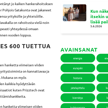
öntänyt jo kaiken hankerahoituksen
er Pohjois-Satakunta ovat jakaneet
Kun näke
itsekin 
a yrityksille ja yhteisöille.
lisää pa
avakalla on rahoitusta vielä noin
5.6.2026
opeasti yhteydessä omaan
 ennen vuoden loppua.
HES 600 TUETTUA
AVAINSANAT
energia
en
ten hanketta viimeisen viiden
eurajoki
yritystoiminta on kannattavaa ja
le. Mukana on myös
historia
uden kaikkia hyödyttävän
jätelajittelu
k
isaatiot kuten Prizztech ovat
ittämishankkeita.
kierrätys
k
en hanketta viimeisen viiden
kylätoiminta
k