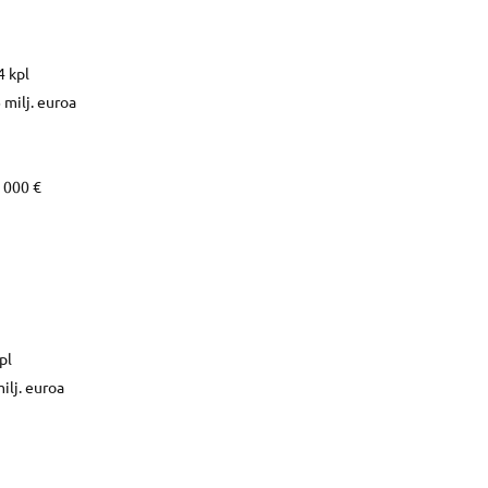
4 kpl
milj. euroa
0 000 €
pl
ilj. euroa