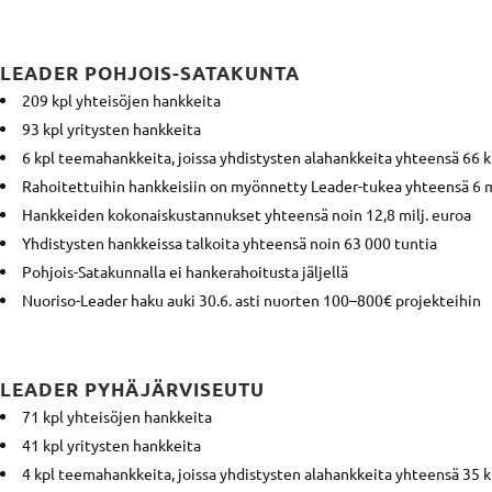
LEADER POHJOIS-SATAKUNTA
209 kpl yhteisöjen hankkeita
93 kpl yritysten hankkeita
6 kpl teemahankkeita, joissa yhdistysten alahankkeita yhteensä 66 k
Rahoitettuihin hankkeisiin on myönnetty Leader-tukea yhteensä 6 m
Hankkeiden kokonaiskustannukset yhteensä noin 12,8 milj. euroa
Yhdistysten hankkeissa talkoita yhteensä noin 63 000 tuntia
Pohjois-Satakunnalla ei hankerahoitusta jäljellä
Nuoriso-Leader haku auki 30.6. asti nuorten 100–800€ projekteihin
LEADER PYHÄJÄRVISEUTU
71 kpl yhteisöjen hankkeita
41 kpl yritysten hankkeita
4 kpl teemahankkeita, joissa yhdistysten alahankkeita yhteensä 35 k