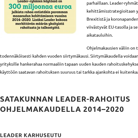
parhaillaan. Leader-ryhmät
kehittämisstrategioitaan 
Brexitistä ja koronapandem
viivästyvät EU-tasolla ja 
aikatauluihin.
Ohjelmakausien väliin on 
todennäköisesti kahden vuoden siirtymäkausi. Siirtymäkaudella voidaan
yrityksille hankerahaa normaaliin tapaan uuden kauden rahoituskehykses
käyttöön saatavan rahoituksen suuruus tai tarkka ajankohta ei kuitenkaan
SATAKUNNAN LEADER-RAHOITUS
OHJELMAKAUDELLA 2014–2020
LEADER KARHUSEUTU