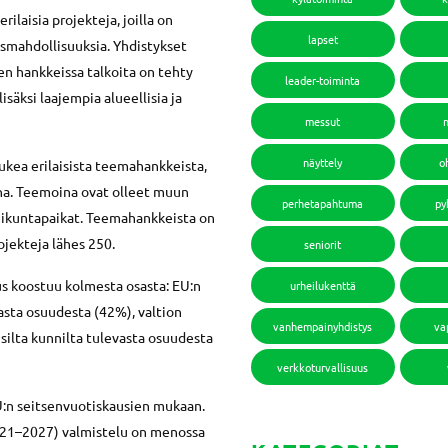
ilaisia projekteja, joilla on
lapset
usmahdollisuuksia. Yhdistykset
n hankkeissa talkoita on tehty
leader-toiminta
säksi laajempia alueellisia ja
messut
näyttely
o
kea erilaisista teemahankkeista,
ana. Teemoina ovat olleet muun
perhetapahtuma
py
liikuntapaikat. Teemahankkeista on
ojekteja lähes 250.
seniorit
s koostuu kolmesta osasta: EU:n
urheilukenttä
sta osuudesta (42%), valtion
vanhempainyhdistys
va
isilta kunnilta tulevasta osuudesta
verkkoturvallisuus
:n seitsenvuotiskausien mukaan.
21–2027) valmistelu on menossa