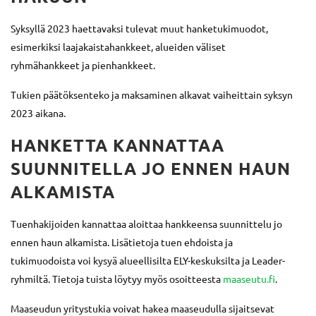
Syksyllä 2023 haettavaksi tulevat muut hanketukimuodot,
esimerkiksi laajakaistahankkeet, alueiden väliset
ryhmähankkeet ja pienhankkeet.
Tukien päätöksenteko ja maksaminen alkavat vaiheittain syksyn
2023 aikana.
HANKETTA KANNATTAA
SUUNNITELLA JO ENNEN HAUN
ALKAMISTA
Tuenhakijoiden kannattaa aloittaa hankkeensa suunnittelu jo
ennen haun alkamista. Lisätietoja tuen ehdoista ja
tukimuodoista voi kysyä alueellisilta ELY-keskuksilta ja Leader-
ryhmiltä. Tietoja tuista löytyy myös osoitteesta
maaseutu.fi
.
Maaseudun yritystukia voivat hakea maaseudulla sijaitsevat