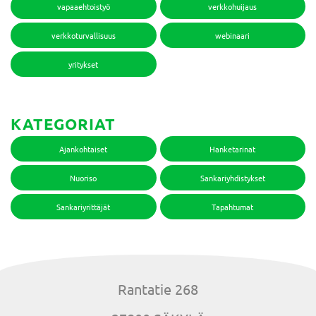
vapaaehtoistyö
verkkohuijaus
verkkoturvallisuus
webinaari
yritykset
KATEGORIAT
Ajankohtaiset
Hanketarinat
Nuoriso
Sankariyhdistykset
Sankariyrittäjät
Tapahtumat
Rantatie 268