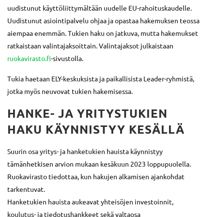
uudistunut käyttöliittymältään uudelle EU-rahoituskaudelle.
Uudistunut asiointipalvelu ohjaa ja opastaa hakemuksen teossa
aiempaa enemmän. Tukien haku on jatkuva, mutta hakemukset
ratkaistaan valintajaksoittain. Valintajaksot julkaistaan
ruokavirasto.fi
-sivustolla.
Tukia haetaan ELY-keskuksista ja paikallisista Leader-ryhmistä,
jotka myös neuvovat tukien hakemisessa.
HANKE- JA YRITYSTUKIEN
HAKU KÄYNNISTYY KESÄLLÄ
Suurin osa yritys- ja hanketukien hauista käynnistyy
tämänhetkisen arvion mukaan kesäkuun 2023 loppupuolella.
Ruokavirasto tiedottaa, kun hakujen alkamisen ajankohdat
tarkentuvat.
Hanketukien hauista aukeavat yhteisöjen investoinnit,
koulutus- ja tiedotushankkeet sekä valtaosa