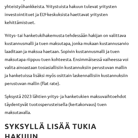
yhteistyöhankkeista. Yritystuista hakuun tulevat yritysten
investointituet ja ELY-keskuksista haettavat yritysten
kehittämistuet.
Yritys- tai hanketukihakemusta tehdessään hakijan on valittava
kustannusmalli ja tuen maksutapa, jonka mukaan kustannusarvio
laaditaan ja maksua haetaan. Sopivin kustannusmalli ja tuen
maksutapa riippuu tuen kohteesta. Ensimmäisessä vaiheessa voi
valita ainoastaan tosiasiallisiin kustannuksiin perustuvan mallin
ja hanketuissa lisäksi myös osittain laskennallisiin kustannuksiin
perustuvan mallin (flat rate).
Syksystä 2023 lähtien yritys- ja hanketukien maksuvaihtoehdot
täydentyvät tuotosperusteisella (kertakorvaus) tuen
maksutavalla.
SYKSYLLÄ LISÄÄ TUKIA
HAKUUN