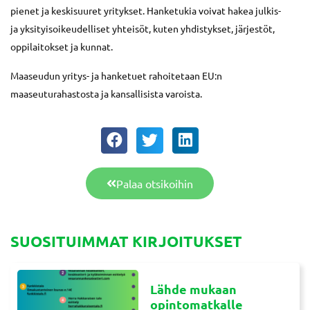
pienet ja keskisuuret yritykset. Hanketukia voivat hakea julkis-
ja yksityisoikeudelliset yhteisöt, kuten yhdistykset, järjestöt,
oppilaitokset ja kunnat.
Maaseudun yritys- ja hanketuet rahoitetaan EU:n
maaseuturahastosta ja kansallisista varoista.
Palaa otsikoihin
SUOSITUIMMAT KIRJOITUKSET
Lähde mukaan
opintomatkalle