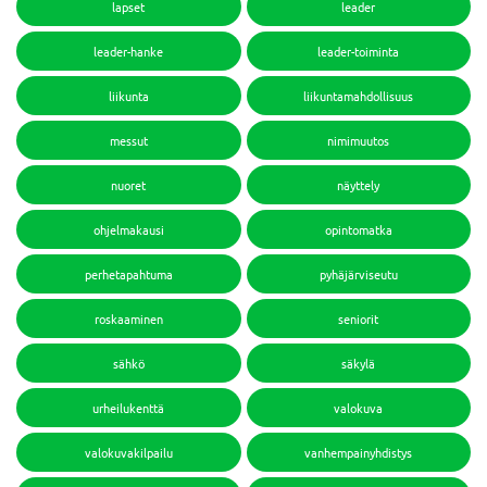
lapset
leader
leader-hanke
leader-toiminta
liikunta
liikuntamahdollisuus
messut
nimimuutos
nuoret
näyttely
ohjelmakausi
opintomatka
perhetapahtuma
pyhäjärviseutu
roskaaminen
seniorit
sähkö
säkylä
urheilukenttä
valokuva
valokuvakilpailu
vanhempainyhdistys