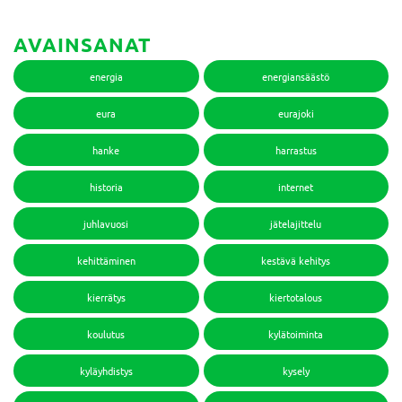
AVAINSANAT
energia
energiansäästö
eura
eurajoki
hanke
harrastus
historia
internet
juhlavuosi
jätelajittelu
kehittäminen
kestävä kehitys
kierrätys
kiertotalous
koulutus
kylätoiminta
kyläyhdistys
kysely