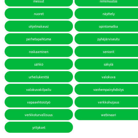
messut
nimimuutos
nuoret
näyttely
ohjelmakausi
opintomatka
perhetapahtuma
pyhäjärviseutu
roskaaminen
seniorit
sähkö
säkylä
urheilukenttä
valokuva
valokuvakilpailu
vanhempainyhdistys
vapaaehtoistyö
verkkohuijaus
verkkoturvallisuus
webinaari
yritykset