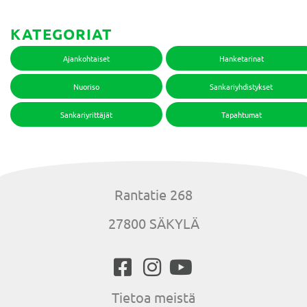
KATEGORIAT
Ajankohtaiset
Hanketarinat
Nuoriso
Sankariyhdistykset
Sankariyrittäjät
Tapahtumat
Rantatie 268
27800 SÄKYLÄ
Tietoa meistä