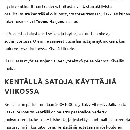
hyvinvointina. Ilman Leader-rahoitusta tai Nastan aktiivista
osallistumista kenttää ei olisi pystytty toteuttamaan, Nakkilan kunn
rakennusmestari
Teemu Harjunen
sanoo.
– Prosessi oli alusta asti selkeä ja käyttäjiä kuultiin koko ajan
suunnittelussa. Olemme saaneet uusia harrastajia nyt mukaan, kun
puitteet ovat kunnossa, Kivelä kiittelee.
Nakkilassa myös seurojen välinen yhteistyö pelaa hienosti Kivelän
mukaan.
KENTÄLLÄ SATOJA KÄYTTÄJIÄ
VIIKOSSA
Kentällä on parhaimmillaan 500–1000 käyttäjää viikossa. Jalkapallon
lisäksi tekonurmikentällä on pelattu pesäpalloa, vedetty
juoksutreenejä, heitetty frisbeetä, järjestetty toiminnallisia treenejä
muita ryhmäliikuntatunteja. Kentällä järjestetään myös koulujen