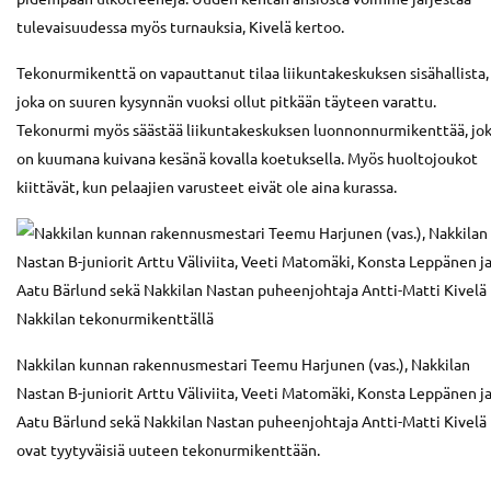
tulevaisuudessa myös turnauksia, Kivelä kertoo.
Tekonurmikenttä on vapauttanut tilaa liikuntakeskuksen sisähallista,
joka on suuren kysynnän vuoksi ollut pitkään täyteen varattu.
Tekonurmi myös säästää liikuntakeskuksen luonnonnurmikenttää, jo
on kuumana kuivana kesänä kovalla koetuksella. Myös huoltojoukot
kiittävät, kun pelaajien varusteet eivät ole aina kurassa.
Nakkilan kunnan rakennusmestari Teemu Harjunen (vas.), Nakkilan
Nastan B-juniorit Arttu Väliviita, Veeti Matomäki, Konsta Leppänen j
Aatu Bärlund sekä Nakkilan Nastan puheenjohtaja Antti-Matti Kivelä
ovat tyytyväisiä uuteen tekonurmikenttään.