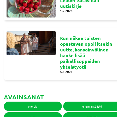
Leader Satasillan
uutiskirje
1.7.2026
Kun näkee toisten
opastavan oppii itsekin
uutta, kansainvälinen
hanke lisää
paikallisoppaiden
yhteistyotä
5.6.2026
AVAINSANAT
energia
energiansäästö