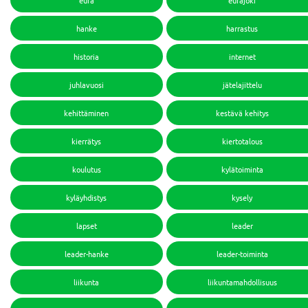
eura
eurajoki
hanke
harrastus
historia
internet
juhlavuosi
jätelajittelu
kehittäminen
kestävä kehitys
kierrätys
kiertotalous
koulutus
kylätoiminta
kyläyhdistys
kysely
lapset
leader
leader-hanke
leader-toiminta
liikunta
liikuntamahdollisuus