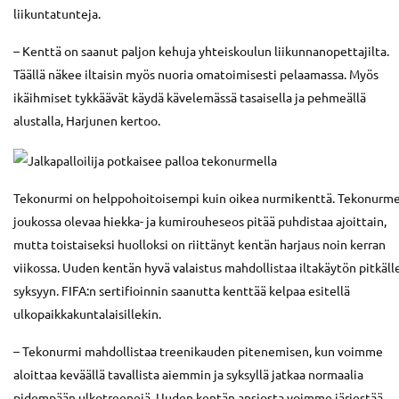
liikuntatunteja.
– Kenttä on saanut paljon kehuja yhteiskoulun liikunnanopettajilta.
Täällä näkee iltaisin myös nuoria omatoimisesti pelaamassa. Myös
ikäihmiset tykkäävät käydä kävelemässä tasaisella ja pehmeällä
alustalla, Harjunen kertoo.
Tekonurmi on helppohoitoisempi kuin oikea nurmikenttä. Tekonurm
joukossa olevaa hiekka- ja kumirouheseos pitää puhdistaa ajoittain,
mutta toistaiseksi huolloksi on riittänyt kentän harjaus noin kerran
viikossa. Uuden kentän hyvä valaistus mahdollistaa iltakäytön pitkäll
syksyyn. FIFA:n sertifioinnin saanutta kenttää kelpaa esitellä
ulkopaikkakuntalaisillekin.
– Tekonurmi mahdollistaa treenikauden pitenemisen, kun voimme
aloittaa keväällä tavallista aiemmin ja syksyllä jatkaa normaalia
pidempään ulkotreenejä. Uuden kentän ansiosta voimme järjestää