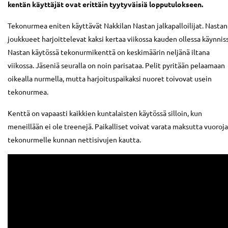
kentän käyttäjät ovat erittäin tyytyväisiä lopputulokseen.
Tekonurmea eniten käyttävät Nakkilan Nastan jalkapalloilijat. Nastan
joukkueet harjoittelevat kaksi kertaa viikossa kauden ollessa käynniss
Nastan käytössä tekonurmikenttä on keskimäärin neljänä iltana
viikossa. Jäseniä seuralla on noin parisataa. Pelit pyritään pelaamaan
oikealla nurmella, mutta harjoituspaikaksi nuoret toivovat usein
tekonurmea.
Kenttä on vapaasti kaikkien kuntalaisten käytössä silloin, kun
meneillään ei ole treenejä. Paikalliset voivat varata maksutta vuoroja
tekonurmelle kunnan nettisivujen kautta.