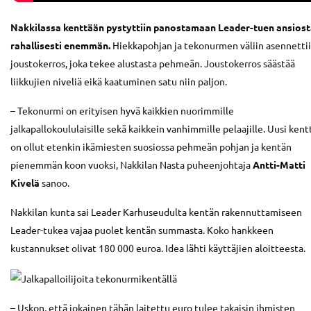
Nakkilassa kenttään pystyttiin panostamaan Leader-tuen ansios
rahallisesti enemmän.
Hiekkapohjan ja tekonurmen väliin asennetti
joustokerros, joka tekee alustasta pehmeän. Joustokerros säästää
liikkujien niveliä eikä kaatuminen satu niin paljon.
– Tekonurmi on erityisen hyvä kaikkien nuorimmille
jalkapallokoululaisille sekä kaikkein vanhimmille pelaajille. Uusi kent
on ollut etenkin ikämiesten suosiossa pehmeän pohjan ja kentän
pienemmän koon vuoksi, Nakkilan Nasta puheenjohtaja
Antti-Matti
Kivelä
sanoo.
Nakkilan kunta sai Leader Karhuseudulta kentän rakennuttamiseen
Leader-tukea vajaa puolet kentän summasta. Koko hankkeen
kustannukset olivat 180 000 euroa. Idea lähti käyttäjien aloitteesta.
– Uskon, että jokainen tähän laitettu euro tulee takaisin ihmisten